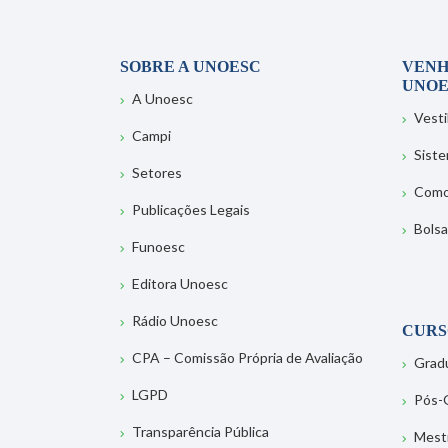
SOBRE A UNOESC
VENH
UNOE
A Unoesc
Vesti
Campi
Sist
Setores
Como
Publicações Legais
Bolsa
Funoesc
Editora Unoesc
Rádio Unoesc
CURS
CPA – Comissão Própria de Avaliação
Grad
LGPD
Pós-
Transparência Pública
Mest