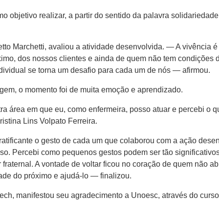
o objetivo realizar, a partir do sentido da palavra solidarieda
tto Marchetti, avaliou a atividade desenvolvida. — A vivência 
imo, dos nossos clientes e ainda de quem não tem condições d
ividual se torna um desafio para cada um de nós — afirmou.
em, o momento foi de muita emoção e aprendizado.
a área em que eu, como enfermeira, posso atuar e percebi o qu
tina Lins Volpato Ferreira.
ratificante o gesto de cada um que colaborou com a ação dese
oso. Percebi como pequenos gestos podem ser tão significativ
r fraternal. A vontade de voltar ficou no coração de quem não 
de do próximo e ajudá-lo — finalizou.
Rech, manifestou seu agradecimento a Unoesc, através do curs