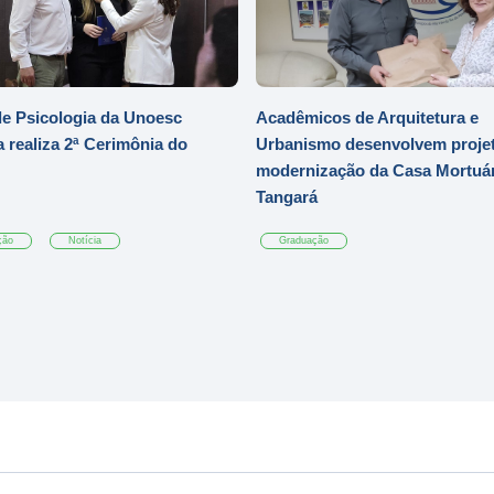
e Psicologia da Unoesc
Acadêmicos de Arquitetura e
 realiza 2ª Cerimônia do
Urbanismo desenvolvem projet
modernização da Casa Mortuár
Tangará
ção
Notícia
Graduação