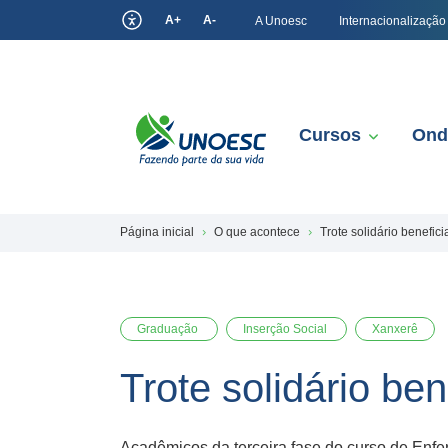
A+
A-
A Unoesc
Internacionalização
Cursos
Ond
Página inicial
O que acontece
Trote solidário benefic
Graduação
Inserção Social
Xanxerê
Trote solidário be
Acadêmicos da terceira fase do curso de Enf