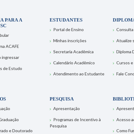
A PARA A
ESTUDANTES
DIPLOM
SC
Portal de Ensino
Consulta
bular
Minhas inscrições
Atualize
ema ACAFE
Secretaria Acadêmica
Diploma D
 ingressar
Calendário Acadêmico
Cursos e
s de Estudo
Atendimento ao Estudante
Fale Con
OS
PESQUISA
BIBLIO
uação
Apresentação
Apresen
Graduação
Programas de Incentivo à
Acesso a
Pesquisa
rado e Doutorado
Como Fu