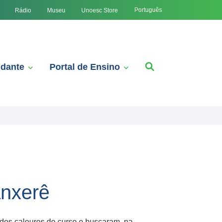
Português
Rádio
Museu
Unoesc Store
udante
Portal de Ensino
anxerê
dos calouros do curso e buscaram, na