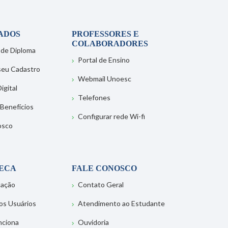
ADOS
PROFESSORES E
COLABORADORES
 de Diploma
Portal de Ensino
 seu Cadastro
Webmail Unoesc
igital
Telefones
 Benefícios
Configurar rede Wi-fi
osco
TECA
FALE CONOSCO
tação
Contato Geral
os Usuários
Atendimento ao Estudante
nciona
Ouvidoria