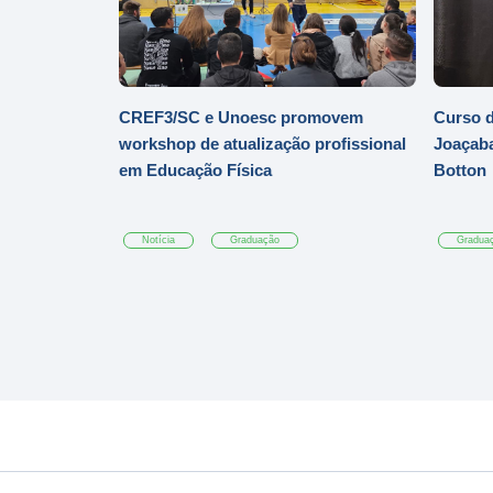
CREF3/SC e Unoesc promovem
Curso d
workshop de atualização profissional
Joaçaba
em Educação Física
Botton
Notícia
Graduação
Gradua