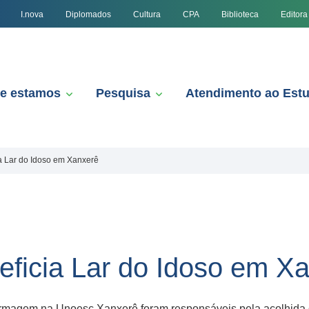
I.nova
Diplomados
Cultura
CPA
Biblioteca
Editora
e estamos
Pesquisa
Atendimento ao Est
ia Lar do Idoso em Xanxerê
neficia Lar do Idoso em X
ermagem na Unoesc Xanxerê foram responsáveis pela acolhida 