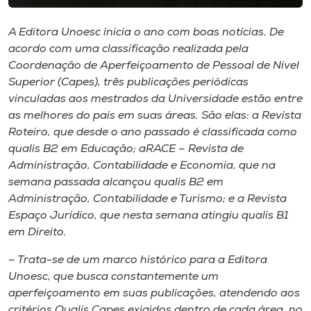
Museu
A Editora Unoesc inicia o ano com boas notícias. De
Unoesc
acordo com uma classificação realizada pela
Store
Coordenação de Aperfeiçoamento de Pessoal de Nível
Superior (Capes), três publicações periódicas
vinculadas aos mestrados da Universidade estão entre
as melhores do país em suas áreas. São elas: a Revista
Roteiro, que desde o ano passado é classificada como
Selecione
o idioma
qualis B2 em Educação; aRACE – Revista de
Administração, Contabilidade e Economia, que na
semana passada alcançou qualis B2 em
Administração, Contabilidade e Turismo; e a Revista
A+
Espaço Jurídico, que nesta semana atingiu qualis B1
A-
em Direito.
– Trata-se de um marco histórico para a Editora
Unoesc, que busca constantemente um
aperfeiçoamento em suas publicações, atendendo aos
critérios Qualis Capes exigidos dentro de cada área, no