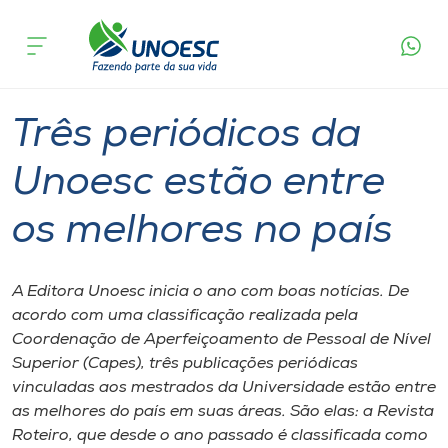
Página
O que
Três periódicos da Unoesc estão entre os
inicial
acontece
melhores no país
Cursos
Graduação
Chapecó
Onde estamos
Três periódicos da
Pesquisa
Unoesc estão entre
os melhores no país
Atendimento ao Estudante
Portal de Ensino
A Editora Unoesc inicia o ano com boas notícias. De
acordo com uma classificação realizada pela
Coordenação de Aperfeiçoamento de Pessoal de Nível
A
Superior (Capes), três publicações periódicas
Unoesc
vinculadas aos mestrados da Universidade estão entre
as melhores do país em suas áreas. São elas: a Revista
Internacionalização
Roteiro, que desde o ano passado é classificada como