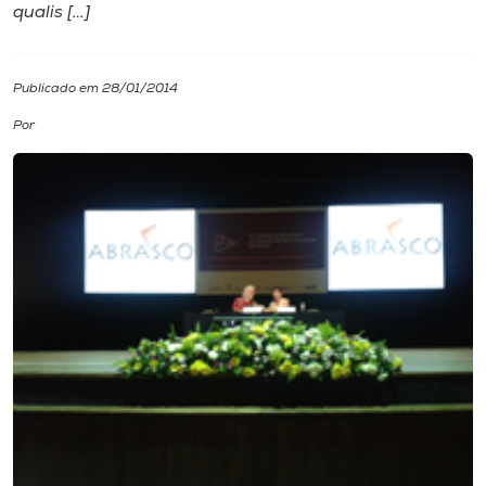
qualis […]
I.nova
Publicado em 28/01/2014
Diplomados
Por
Cultura
CPA
Biblioteca
Editora
Rádio