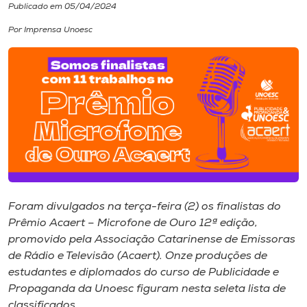
Publicado em 05/04/2024
I.nova
Por Imprensa Unoesc
Diplomados
Cultura
CPA
Biblioteca
Foram divulgados na terça-feira (2) os finalistas do
Prêmio Acaert – Microfone de Ouro 12ª edição,
Editora
promovido pela Associação Catarinense de Emissoras
de Rádio e Televisão (Acaert). Onze produções de
estudantes e diplomados do curso de Publicidade e
Rádio
Propaganda da Unoesc figuram nesta seleta lista de
classificados.