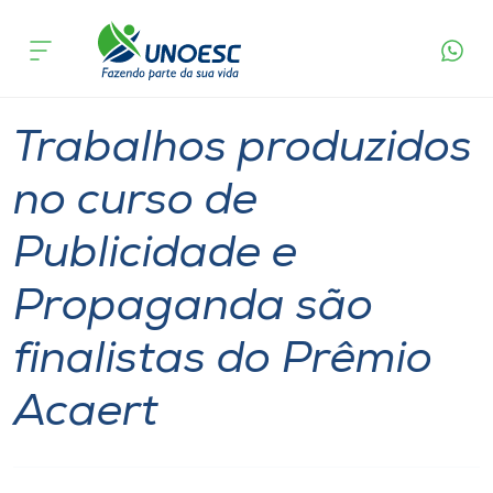
Página
O que
Trabalhos produzidos no curso de Publicidade e
inicial
acontece
Propaganda são finalistas do Prêmio Acaert
Cursos
Graduação
Joaçaba
Onde estamos
Trabalhos produzidos
Pesquisa
no curso de
Publicidade e
Atendimento ao Estudante
Propaganda são
Portal de Ensino
finalistas do Prêmio
A
Acaert
Unoesc
Internacionalização