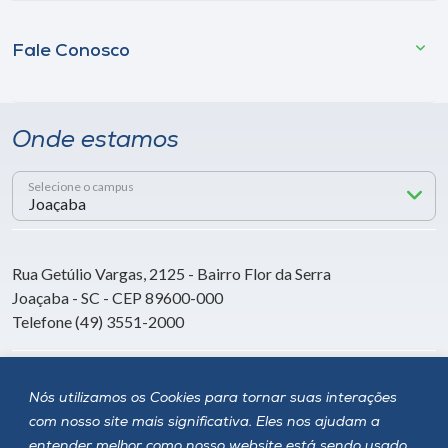
Fale Conosco
Onde estamos
Selecione o campus
Rua Getúlio Vargas, 2125 - Bairro Flor da Serra
Joaçaba - SC - CEP 89600-000
Telefone (49) 3551-2000
Siga a Unoesc
Nós utilizamos os Cookies para tornar suas interações
com nosso site mais significativa. Eles nos ajudam a
entender melhor como nosso website está sendo usado,