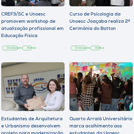
CREF3/SC e Unoesc
Curso de Psicologia da
promovem workshop de
Unoesc Joaçaba realiza 2ª
atualização profissional em
Cerimônia do Botton
Educação Física
Graduação
Notícia
Graduação
Notícia
Estudantes de Arquitetura
Quarto Arraiá Universitário
e Urbanismo desenvolvem
marca acolhimento aos
projeto para modernização
estudantes da Unoesc