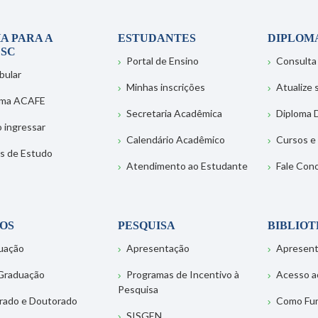
A PARA A
ESTUDANTES
DIPLOM
SC
Portal de Ensino
Consulta
bular
Minhas inscrições
Atualize
ema ACAFE
Secretaria Acadêmica
Diploma D
 ingressar
Calendário Acadêmico
Cursos e
s de Estudo
Atendimento ao Estudante
Fale Con
OS
PESQUISA
BIBLIO
uação
Apresentação
Apresen
Graduação
Programas de Incentivo à
Acesso a
Pesquisa
rado e Doutorado
Como Fu
SISGEN