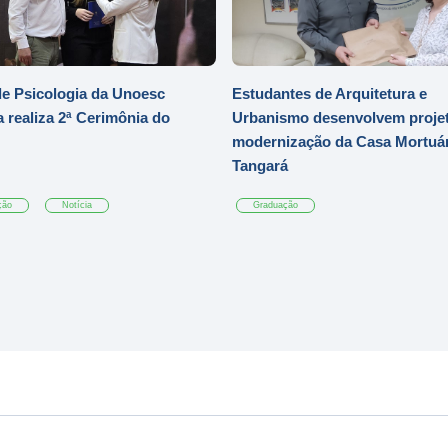
e Psicologia da Unoesc
Estudantes de Arquitetura e
 realiza 2ª Cerimônia do
Urbanismo desenvolvem projet
modernização da Casa Mortuár
Tangará
ção
Notícia
Graduação