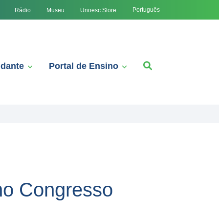
Português
Rádio
Museu
Unoesc Store
udante
Portal de Ensino
 no Congresso