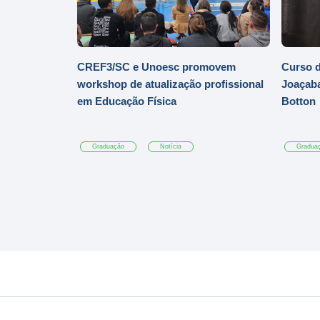
CREF3/SC e Unoesc promovem
Curso d
workshop de atualização profissional
Joaçaba
em Educação Física
Botton
Graduação
Notícia
Gradua