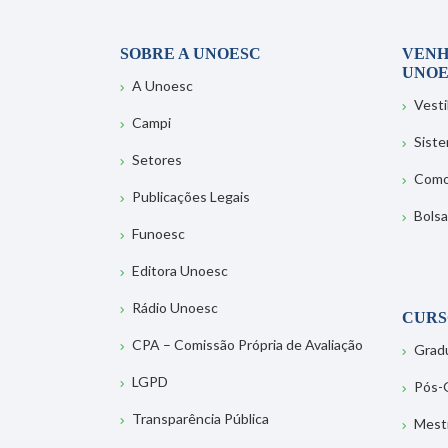
SOBRE A UNOESC
VENH
UNOE
A Unoesc
Vesti
Campi
Sist
Setores
Como
Publicações Legais
Bolsa
Funoesc
Editora Unoesc
Rádio Unoesc
CURS
CPA – Comissão Própria de Avaliação
Grad
LGPD
Pós-
Transparência Pública
Mest