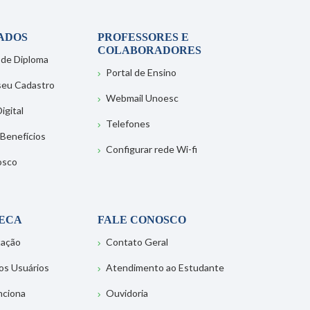
ADOS
PROFESSORES E
COLABORADORES
 de Diploma
Portal de Ensino
 seu Cadastro
Webmail Unoesc
igital
Telefones
 Benefícios
Configurar rede Wi-fi
osco
TECA
FALE CONOSCO
tação
Contato Geral
os Usuários
Atendimento ao Estudante
nciona
Ouvidoria