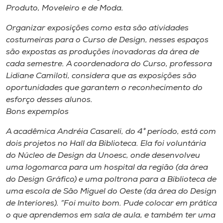
Museu
Produto, Moveleiro e de Moda.
Organizar exposições como esta são atividades
Unoesc
costumeiras para o Curso de Design, nesses espaços
Store
são expostas as produções inovadoras da área de
cada semestre. A coordenadora do Curso, professora
Lidiane Camiloti, considera que as exposições são
oportunidades que garantem o reconhecimento do
Selecione
esforço desses alunos.
o idioma
Bons expemplos
A acadêmica Andréia Casareli, do 4° período, está com
dois projetos no Hall da Biblioteca. Ela foi voluntária
A+
do Núcleo de Design da Unoesc, onde desenvolveu
A-
uma logomarca para um hospital da região (da área
do Design Gráfico) e uma poltrona para a Biblioteca de
uma escola de São Miguel do Oeste (da área do Design
de Interiores). “Foi muito bom. Pude colocar em prática
o que aprendemos em sala de aula, e também ter uma