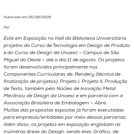
I.nova
Publicado em 05/08/2009
Por
Diplomados
Está em Exposição no Hall da Biblioteca Universitária
projetos do Curso de Tecnologia em Design de Produto
Cultura
e do Curso de Design da Unoesc – Campus de São
Miguel do Oeste – até o dia 11 de agosto. Os projetos
CPA
foram desenvolvidos principalmente nos
Componentes Curriculares de: Rendery (técnica de
finalização de projetos), Projeto I, Projeto II, Produção
Biblioteca
de Texto, também pelo Núcleo de Inovação Metal
Mecânico de Design da Unoesc e em parceria com a
Editora
Associação Brasileira de Embalagem – Abre.
Muitas das propostas expostas já foram executadas
para empresas/entidades por meio dessas parcerias.
Rádio
Além disso, os projetos em exposição englobam as
inúmeras áreas do Design, sendo elas: Gráfico, de