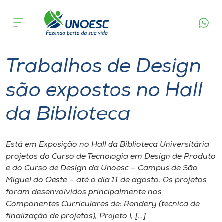
Página
O que
Trabalhos de Design são expostos no Hall
inicial
acontece
da Biblioteca
Cursos
Graduação
São Miguel do Oeste
Onde estamos
Trabalhos de Design
Pesquisa
são expostos no Hall
da Biblioteca
Atendimento ao Estudante
Portal de Ensino
Está em Exposição no Hall da Biblioteca Universitária
projetos do Curso de Tecnologia em Design de Produto
e do Curso de Design da Unoesc – Campus de São
A
Miguel do Oeste – até o dia 11 de agosto. Os projetos
Unoesc
foram desenvolvidos principalmente nos
Componentes Curriculares de: Rendery (técnica de
Internacionalização
finalização de projetos), Projeto I, […]