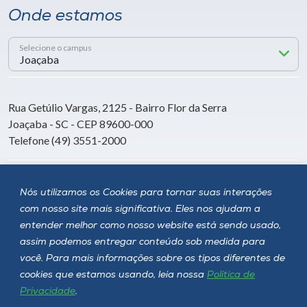
Onde estamos
Selecione o campus
Rua Getúlio Vargas, 2125 - Bairro Flor da Serra
Joaçaba - SC - CEP 89600-000
Telefone (49) 3551-2000
Siga a Unoesc
Nós utilizamos os Cookies para tornar suas interações
com nosso site mais significativa. Eles nos ajudam a
entender melhor como nosso website está sendo usado,
assim podemos entregar conteúdo sob medida para
você. Para mais informações sobre os tipos diferentes de
cookies que estamos usando, leia nossa
Política de
Privacidade
.