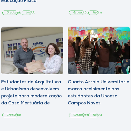
Educação Física
Graduação
Notícia
Graduação
Notícia
Estudantes de Arquitetura
Quarto Arraiá Universitário
e Urbanismo desenvolvem
marca acolhimento aos
projeto para modernização
estudantes da Unoesc
da Casa Mortuária de
Campos Novos
Tangará
Graduação
Graduação
Notícia