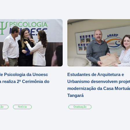
e Psicologia da Unoesc
Estudantes de Arquitetura e
 realiza 2ª Cerimônia do
Urbanismo desenvolvem projet
modernização da Casa Mortuár
Tangará
ção
Notícia
Graduação