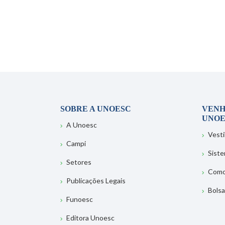
SOBRE A UNOESC
VENH
UNOE
A Unoesc
Vesti
Campi
Sist
Setores
Como
Publicações Legais
Bolsa
Funoesc
Editora Unoesc