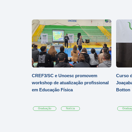
CREF3/SC e Unoesc promovem
Curso d
workshop de atualização profissional
Joaçaba
em Educação Física
Botton
Graduação
Notícia
Gradua