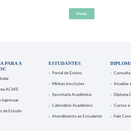
A PARA A
ESTUDANTES
DIPLOM
SC
Portal de Ensino
Consulta
bular
Minhas inscrições
Atualize
ema ACAFE
Secretaria Acadêmica
Diploma D
 ingressar
Calendário Acadêmico
Cursos e
s de Estudo
Atendimento ao Estudante
Fale Con