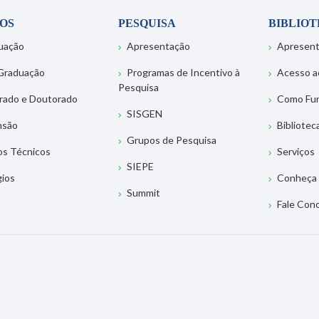
OS
PESQUISA
BIBLIO
uação
Apresentação
Apresen
Graduação
Programas de Incentivo à
Acesso a
Pesquisa
rado e Doutorado
Como Fu
SISGEN
nsão
Bibliotec
Grupos de Pesquisa
os Técnicos
Serviços
SIEPE
gios
Conheça 
Summit
Fale Con