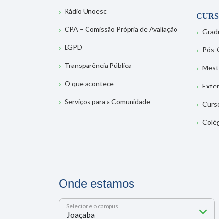
Rádio Unoesc
CURS
CPA – Comissão Própria de Avaliação
Grad
LGPD
Pós-
Transparência Pública
Mest
O que acontece
Exte
Serviços para a Comunidade
Curs
Colé
Onde estamos
Selecione o campus