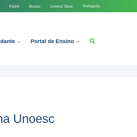
Português
Rádio
Museu
Unoesc Store
udante
Portal de Ensino
 na Unoesc