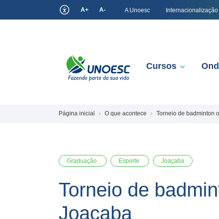
A+
A-
A Unoesc
Internacionalização
Cursos
Ond
Página inicial
O que acontece
Torneio de badminton 
Graduação
Esporte
Joaçaba
Torneio de badmin
Joaçaba