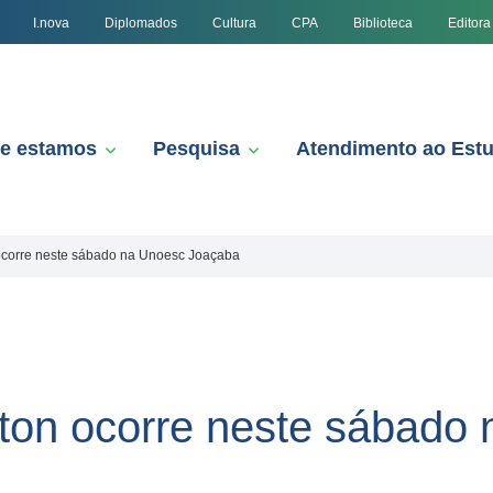
I.nova
Diplomados
Cultura
CPA
Biblioteca
Editora
e estamos
Pesquisa
Atendimento ao Est
ocorre neste sábado na Unoesc Joaçaba
ton ocorre neste sábado