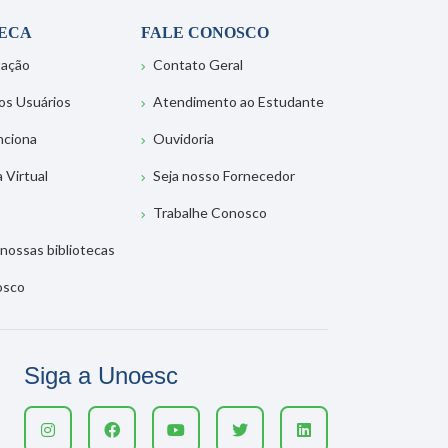
TECA
FALE CONOSCO
tação
Contato Geral
os Usuários
Atendimento ao Estudante
nciona
Ouvidoria
a Virtual
Seja nosso Fornecedor
Trabalhe Conosco
nossas bibliotecas
osco
Siga a Unoesc