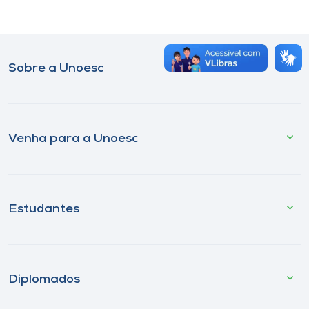
Museu
Unoesc
Store
Sobre a Unoesc
Selecione
Venha para a Unoesc
o idioma
A+
Estudantes
A-
Diplomados