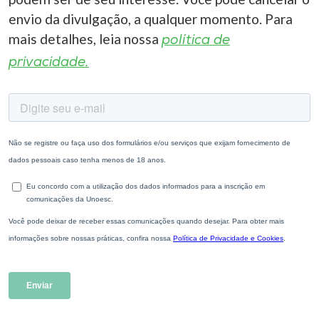
envio da divulgação, a qualquer momento. Para
I.nova
mais detalhes, leia nossa
política de
privacidade.
Diplomados
Cultura
CPA
Biblioteca
Editora
Rádio