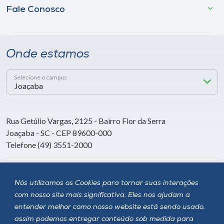
Fale Conosco
Onde estamos
Selecione o campus
Rua Getúlio Vargas, 2125 - Bairro Flor da Serra
Joaçaba - SC - CEP 89600-000
Telefone (49) 3551-2000
Siga a Unoesc
Nós utilizamos os Cookies para tornar suas interações
com nosso site mais significativa. Eles nos ajudam a
entender melhor como nosso website está sendo usado,
assim podemos entregar conteúdo sob medida para