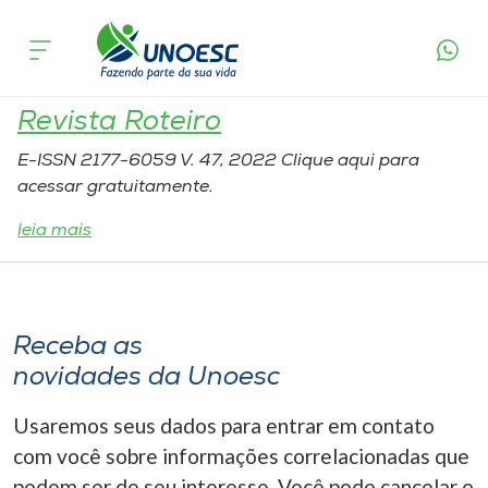
Tipo:
Revista Científica
Cursos
Onde estamos
Revista Roteiro
E-ISSN 2177-6059 V. 47, 2022 Clique aqui para
Pesquisa
acessar gratuitamente.
leia mais
Atendimento ao Estudante
Portal de Ensino
Receba as
novidades da Unoesc
A
Unoesc
Usaremos seus dados para entrar em contato
com você sobre informações correlacionadas que
Internacionalização
podem ser de seu interesse. Você pode cancelar o