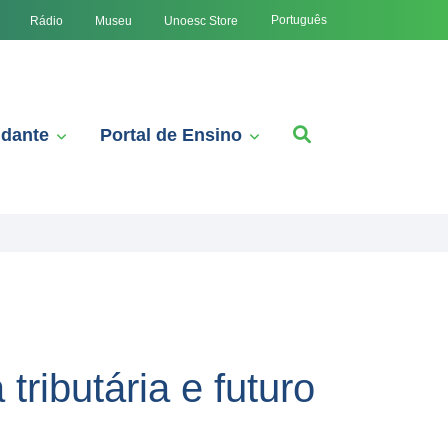
Português
Rádio
Museu
Unoesc Store
udante
Portal de Ensino
tributária e futuro