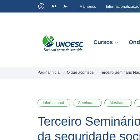
A+
A-
A Unoesc
Internacionalização
Cursos
Ond
Página inicial
O que acontece
Terceiro Seminário Nac
International
Seminário
Mestrado
Terceiro Seminário
da seguridade so