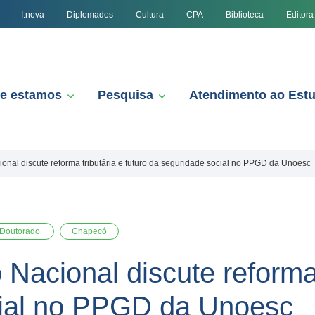
I.nova
Diplomados
Cultura
CPA
Biblioteca
Editora
e estamos
Pesquisa
Atendimento ao Est
ional discute reforma tributária e futuro da seguridade social no PPGD da Unoesc
Doutorado
Chapecó
 Nacional discute reforma 
cial no PPGD da Unoesc