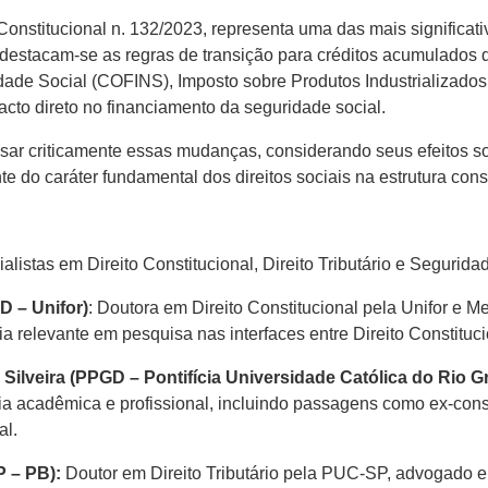
nstitucional n. 132/2023, representa uma das mais significativ
 destacam-se as regras de transição para créditos acumulados 
ade Social (COFINS), Imposto sobre Produtos Industrializados 
cto direto no financiamento da seguridade social.
sar criticamente essas mudanças, considerando seus efeitos sob
 do caráter fundamental dos direitos sociais na estrutura consti
listas em Direito Constitucional, Direito Tributário e Segurida
D – Unifor)
: Doutora em Direito Constitucional pela Unifor e Me
 relevante em pesquisa nas interfaces entre Direito Constitucio
a Silveira (PPGD – Pontifícia Universidade Católica do Rio
a acadêmica e profissional, incluindo passagens como ex-cons
al.
P – PB
):
Doutor em Direito Tributário pela PUC-SP, advogado e 