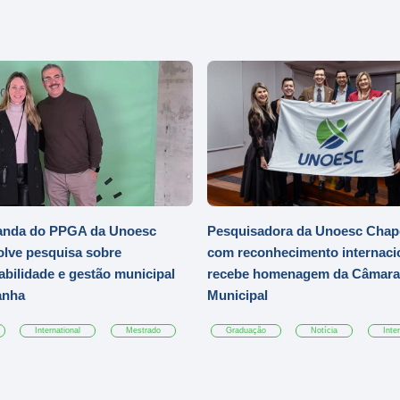
anda do PPGA da Unoesc
Pesquisadora da Unoesc Chap
lve pesquisa sobre
com reconhecimento internaci
abilidade e gestão municipal
recebe homenagem da Câmara
anha
Municipal
International
Mestrado
Graduação
Notícia
Inte