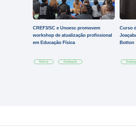
CREF3/SC e Unoesc promovem
Curso d
workshop de atualização profissional
Joaçaba
em Educação Física
Botton
Notícia
Graduação
Gradua