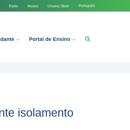
Português
Rádio
Museu
Unoesc Store
udante
Portal de Ensino
nte isolamento