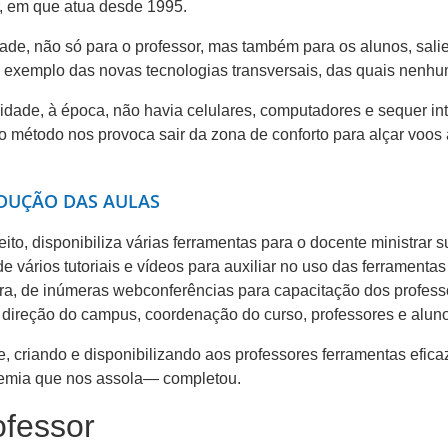
r, em que atua desde 1995.
ade, não só para o professor, mas também para os alunos, sali
a exemplo das novas tecnologias transversais, das quais nenh
ade, à época, não havia celulares, computadores e sequer inte
étodo nos provoca sair da zona de conforto para alçar voos a
DUÇÃO DAS AULAS
eito, disponibiliza várias ferramentas para o docente ministra
 vários tutoriais e vídeos para auxiliar no uso das ferramenta
a, de inúmeras webconferências para capacitação dos professore
ia, direção do campus, coordenação do curso, professores e alun
e, criando e disponibilizando aos professores ferramentas efic
ndemia que nos assola— completou.
ofessor