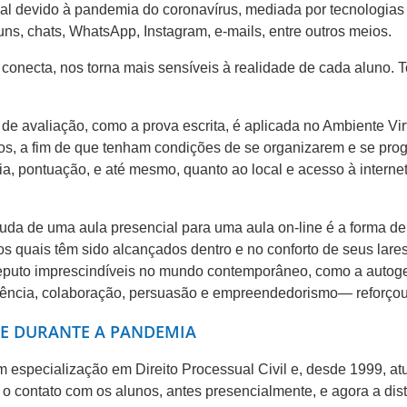
ial devido à pandemia do coronavírus, mediada por tecnologias
uns, chats, WhatsApp, Instagram, e-mails, entre outros meios.
s conecta, nos torna mais sensíveis à realidade de cada alun
 de avaliação, como a prova escrita, é aplicada no Ambiente V
os, a fim de que tenham condições de se organizarem e se pro
ia, pontuação, e até mesmo, quanto ao local e acesso à internet
da de uma aula presencial para uma aula on-line é a forma de 
os quais têm sido alcançados dentro e no conforto de seus lare
eputo imprescindíveis no mundo contemporâneo, como a autogest
liência, colaboração, persuasão e empreendedorismo— reforçou
E DURANTE A PANDEMIA
 especialização em Direito Processual Civil e, desde 1999, at
e o contato com os alunos, antes presencialmente, e agora a di