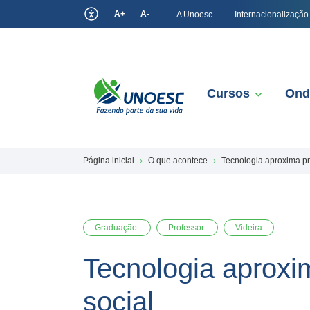
A+
A-
A Unoesc
Internacionalização
Cursos
Ond
Página inicial
O que acontece
Tecnologia aproxima pr
Graduação
Professor
Videira
Tecnologia aproxi
social