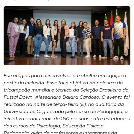
I.nova
Diplomados
Cultura
CPA
Estratégias para desenvolver o trabalho em equipe a
partir da inclusão. Esse foi o objetivo da palestra do
Biblioteca
tricampeão mundial e técnico da Seleção Brasileira de
Futsal Down, Alessandro Dalara Cardoso. O evento foi
Editora
realizado na noite de terça-feira (2), no auditório da
Universidade. Organizada pelo curso de Pedagogia, a
iniciativa reuniu mais de 150 pessoas entre estudantes
Rádio
dos cursos de Psicologia, Educação Física e
Pedagogia, além de professores e integrantes da