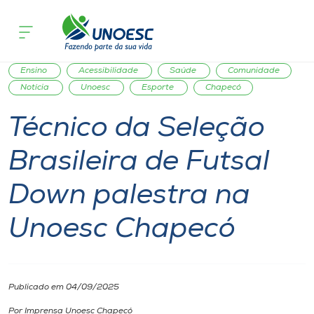
Página inicial
O que acontece
Técnico da Seleção Brasileira de Fut
Cursos
Extensão
Palestra
Inserção Social
Cultura
Onde estamos
Ensino
Acessibilidade
Saúde
Comunidade
Notícia
Unoesc
Esporte
Chapecó
Pesquisa
Técnico da Seleção
Brasileira de Futsal
Atendimento ao Estudante
Down palestra na
Portal de Ensino
Unoesc Chapecó
A
Unoesc
Publicado em 04/09/2025
Internacionalização
Por Imprensa Unoesc Chapecó