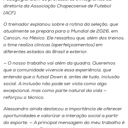
Museu
diretoria da Associação Chapecoense de Futebol
(ACF).
Unoesc
O treinador explanou sobre a rotina da seleção, que
Store
atualmente se prepara para o Mundial de 2026, em
Cancún, no México. Ele ressaltou que, além dos treinos,
o time realiza clínicas (aperfeiçoamentos) em
diferentes estados do Brasil e exterior.
Selecione
o idioma
— O nosso trabalho vai além da quadra. Queremos
que a comunidade vivencie essa experiência, que
entenda que o futsal Down é, antes de tudo, inclusão
social. A inclusão não pode ser vista como algo
A+
excepcional, mas como parte natural da vida —
A-
reforçou o técnico.
Alessandro ainda destacou a importância de oferecer
oportunidades e valorizar a interação social a partir
do esporte. — A principal mensagem do meu trabalho é