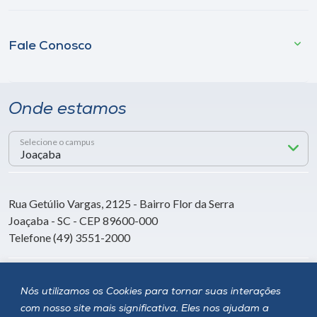
Fale Conosco
Onde estamos
Selecione o campus
Rua Getúlio Vargas, 2125 - Bairro Flor da Serra
Joaçaba - SC - CEP 89600-000
Telefone (49) 3551-2000
Siga a Unoesc
Nós utilizamos os Cookies para tornar suas interações
com nosso site mais significativa. Eles nos ajudam a