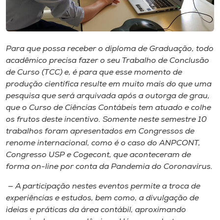
Museu
Unoesc
Store
Para que possa receber o diploma de Graduação, todo
acadêmico precisa fazer o seu Trabalho de Conclusão
de Curso (TCC) e, é para que esse momento de
produção científica resulte em muito mais do que uma
Selecione
pesquisa que será arquivada após a outorga de grau,
o idioma
que o Curso de Ciências Contábeis tem atuado e colhe
os frutos deste incentivo. Somente neste semestre 10
trabalhos foram apresentados em Congressos de
renome internacional, como é o caso do ANPCONT,
A+
Congresso USP e Cogecont, que aconteceram de
A-
forma on-line por conta da Pandemia do Coronavírus.
— A participação nestes eventos permite a troca de
experiências e estudos, bem como, a divulgação de
ideias e práticas da área contábil, aproximando