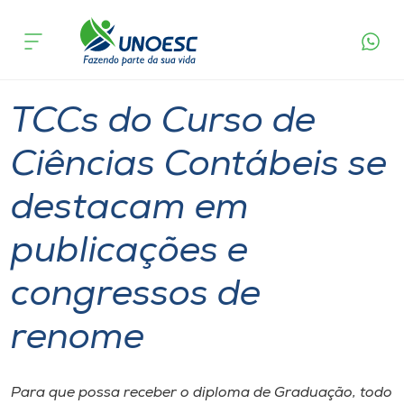
Página
O que
TCCs do Curso de Ciências Contábeis se
inicial
acontece
destacam em publicações e congressos de
Cursos
renome
Graduação
Geral
Joaçaba
Onde estamos
TCCs do Curso de
Pesquisa
Ciências Contábeis se
destacam em
Atendimento ao Estudante
publicações e
Portal de Ensino
congressos de
A
renome
Unoesc
Internacionalização
Para que possa receber o diploma de Graduação, todo