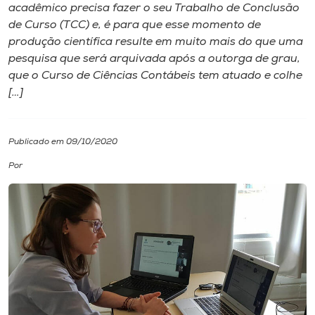
acadêmico precisa fazer o seu Trabalho de Conclusão
de Curso (TCC) e, é para que esse momento de
I.nova
produção científica resulte em muito mais do que uma
pesquisa que será arquivada após a outorga de grau,
Diplomados
que o Curso de Ciências Contábeis tem atuado e colhe
[…]
Cultura
Publicado em 09/10/2020
CPA
Por
Biblioteca
Editora
Rádio