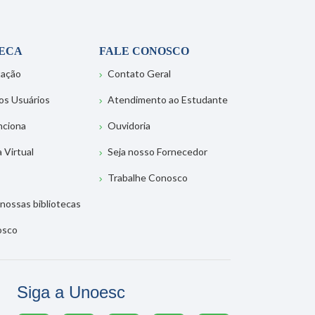
TECA
FALE CONOSCO
tação
Contato Geral
os Usuários
Atendimento ao Estudante
nciona
Ouvidoria
a Virtual
Seja nosso Fornecedor
Trabalhe Conosco
nossas bibliotecas
osco
Siga a Unoesc