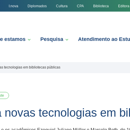
I.nova
Diplomados
Cultura
CPA
Biblioteca
Editora
e estamos
Pesquisa
Atendimento ao Est
 tecnologias em bibliotecas públicas
ste
novas tecnologias em bib
 e os acadêmicos Ezequiel Juliano Müller e Marcelo Both, do 1