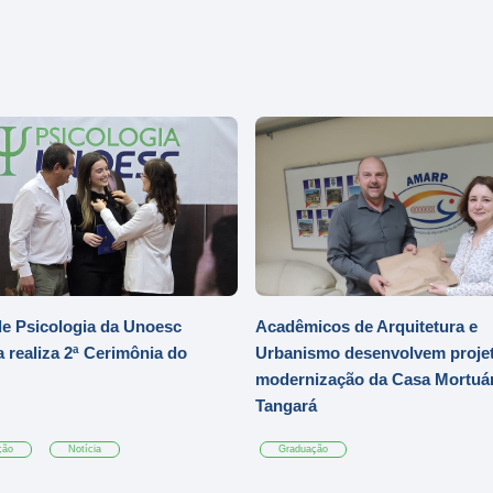
e Psicologia da Unoesc
Acadêmicos de Arquitetura e
 realiza 2ª Cerimônia do
Urbanismo desenvolvem projet
modernização da Casa Mortuár
Tangará
ção
Notícia
Graduação