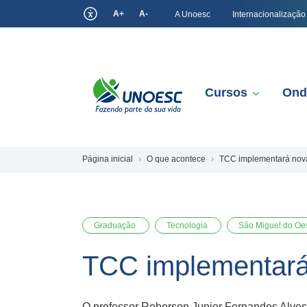
A+
A-
A Unoesc
Internacionalização
Cursos
Ond
Página inicial
O que acontece
TCC implementará novas
Graduação
Tecnologia
São Miguel do Oe
TCC implementará 
O professor Roberson Junior Fernandes Alves