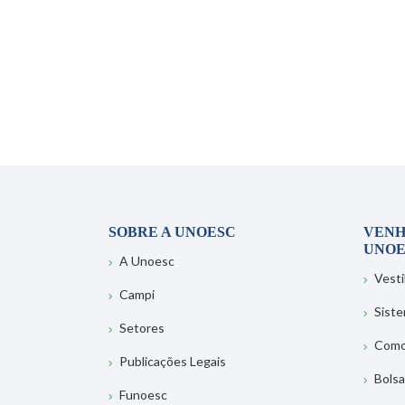
SOBRE A UNOESC
VENH
UNOE
A Unoesc
Vesti
Campi
Sist
Setores
Como
Publicações Legais
Bolsa
Funoesc