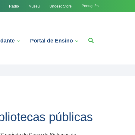
Português
Rádio
Museu
Unoesc Store
udante
Portal de Ensino
liotecas públicas
0° período do Curso de Sistemas de