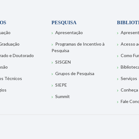
OS
PESQUISA
BIBLIO
uação
Apresentação
Apresen
Graduação
Programas de Incentivo à
Acesso a
Pesquisa
rado e Doutorado
Como Fu
SISGEN
nsão
Bibliotec
Grupos de Pesquisa
os Técnicos
Serviços
SIEPE
gios
Conheça 
Summit
Fale Con