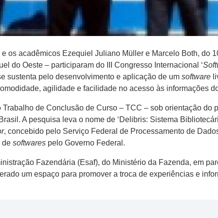
 e os acadêmicos Ezequiel Juliano Müller e Marcelo Both, do 1
 do Oeste – participaram do III Congresso Internacional ‘
Sof
e se sustenta pelo desenvolvimento e aplicação de um
software
l
comodidade, agilidade e facilidade no acesso às informações d
 Trabalho de Conclusão de Curso – TCC – sob orientação do p
rasil. A pesquisa leva o nome de ‘Delibris: Sistema Bibliotecár
r
, concebido pelo Serviço Federal de Processamento de Dados
 de
softwares
pelo Governo Federal.
ministração Fazendária (Esaf), do Ministério da Fazenda, em pa
erado um espaço para promover a troca de experiências e infor