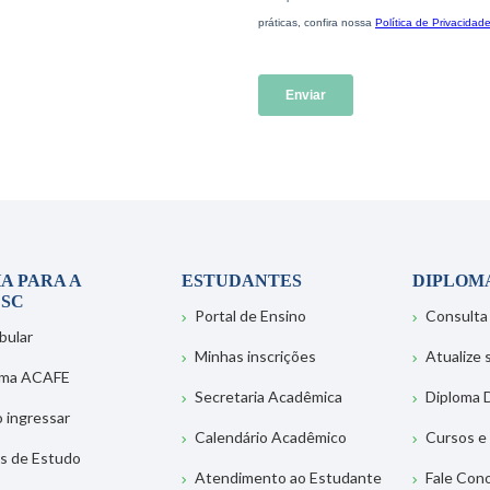
A PARA A
ESTUDANTES
DIPLOM
SC
Portal de Ensino
Consulta
bular
Minhas inscrições
Atualize
ema ACAFE
Secretaria Acadêmica
Diploma D
 ingressar
Calendário Acadêmico
Cursos e
s de Estudo
Atendimento ao Estudante
Fale Con