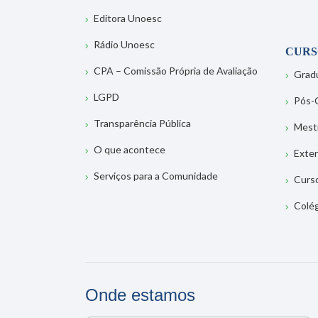
Editora Unoesc
Rádio Unoesc
CURS
CPA – Comissão Própria de Avaliação
Grad
LGPD
Pós-
Transparência Pública
Mest
O que acontece
Exte
Serviços para a Comunidade
Curs
Colé
Onde estamos