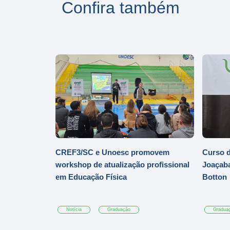
Confira também
CREF3/SC e Unoesc promovem
Curso d
workshop de atualização profissional
Joaçaba
em Educação Física
Botton
Notícia
Graduação
Gradua