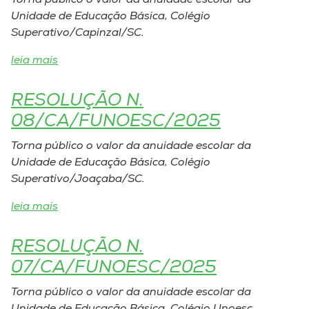
Torna público o valor da anuidade escolar da
Unidade de Educação Básica, Colégio
I.nova
Superativo/Capinzal/SC.
leia mais
Diplomados
RESOLUÇÃO N.
Cultura
08/CA/FUNOESC/2025
Torna público o valor da anuidade escolar da
CPA
Unidade de Educação Básica, Colégio
Superativo/Joaçaba/SC.
Biblioteca
leia mais
Editora
RESOLUÇÃO N.
07/CA/FUNOESC/2025
Rádio
Torna público o valor da anuidade escolar da