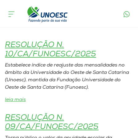
Tags Publicações Legais:
Cursos
Resoluções
Onde estamos
RESOLUÇÃO N.
Pesquisa
10/CA/FUNOESC/2025
Estabelece índice de reajuste das mensalidades no
Atendimento ao Estudante
âmbito da Universidade do Oeste de Santa Catarina
(Unoesc), mantida da Fundação Universidade do
Portal de Ensino
Oeste de Santa Catarina (Funoesc).
leia mais
A
Unoesc
RESOLUÇÃO N.
09/CA/FUNOESC/2025
Internacionalização