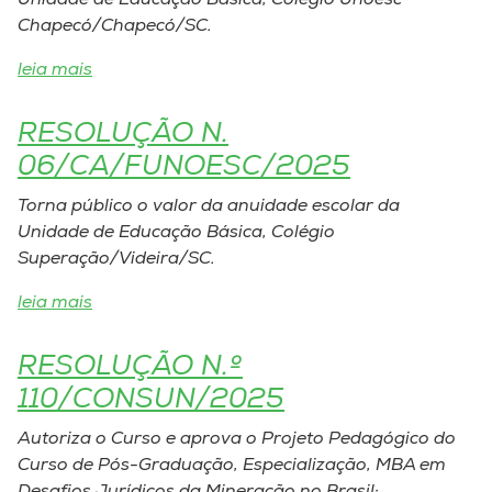
Unidade de Educação Básica, Colégio Unoesc
Museu
Chapecó/Chapecó/SC.
leia mais
Unoesc
Store
RESOLUÇÃO N.
06/CA/FUNOESC/2025
Torna público o valor da anuidade escolar da
Selecione
o idioma
Unidade de Educação Básica, Colégio
Superação/Videira/SC.
leia mais
A+
A-
RESOLUÇÃO N.º
110/CONSUN/2025
Autoriza o Curso e aprova o Projeto Pedagógico do
Curso de Pós-Graduação, Especialização, MBA em