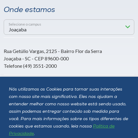
Onde estamos
Selecione o campus
Rua Getúlio Vargas, 2125 - Bairro Flor da Serra
Joaçaba - SC - CEP 89600-000
Telefone (49) 3551-2000
Siga a Unoesc
Nós utilizamos os Cookies para tornar suas interações
com nosso site mais significativa. Eles nos ajudam a
entender melhor como nosso website está sendo usado,
assim podemos entregar conteúdo sob medida para
você. Para mais informações sobre os tipos diferentes de
cookies que estamos usando, leia nossa
Política de
Privacidade
.