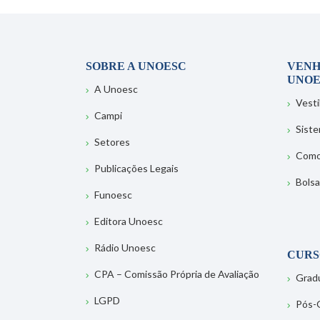
SOBRE A UNOESC
VENH
UNOE
A Unoesc
Vesti
Campi
Sist
Setores
Como
Publicações Legais
Bolsa
Funoesc
Editora Unoesc
Rádio Unoesc
CURS
CPA – Comissão Própria de Avaliação
Grad
LGPD
Pós-