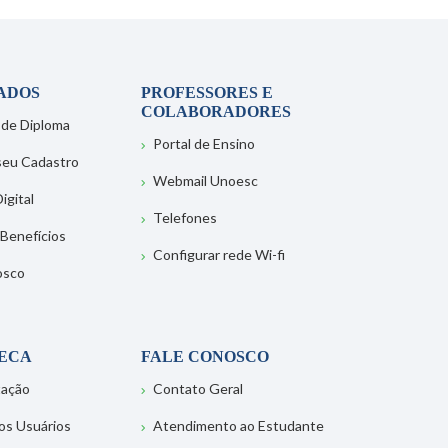
ADOS
PROFESSORES E
COLABORADORES
 de Diploma
Portal de Ensino
 seu Cadastro
Webmail Unoesc
igital
Telefones
 Benefícios
Configurar rede Wi-fi
osco
TECA
FALE CONOSCO
tação
Contato Geral
os Usuários
Atendimento ao Estudante