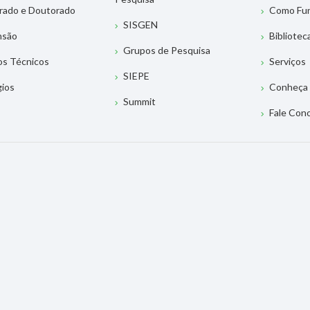
rado e Doutorado
Como Fu
SISGEN
nsão
Bibliotec
Grupos de Pesquisa
os Técnicos
Serviços
SIEPE
gios
Conheça 
Summit
Fale Con