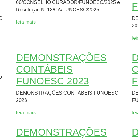
06/CONSELHO CURADOR/FUNOESC/2025 e
F
Resolução N. 13/CA/FUNOESC/2025.
C
D
leia mais
20
le
DEMONSTRAÇÕES
CONTÁBEIS
C
o
FUNOESC 2023
F
DEMONSTRAÇÕES CONTÁBEIS FUNOESC
D
2023
FU
leia mais
le
DEMONSTRAÇÕES