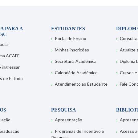
A PARA A
ESTUDANTES
DIPLOM
SC
Portal de Ensino
Consulta
bular
Minhas inscrições
Atualize
ema ACAFE
Secretaria Acadêmica
Diploma D
 ingressar
Calendário Acadêmico
Cursos e
s de Estudo
Atendimento ao Estudante
Fale Con
OS
PESQUISA
BIBLIO
uação
Apresentação
Apresen
Graduação
Programas de Incentivo à
Acesso a
Pesquisa