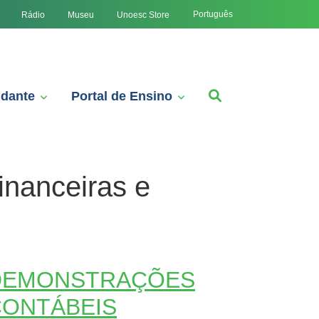
Português
Rádio
Museu
Unoesc Store
udante
Portal de Ensino
nanceiras e
DEMONSTRAÇÕES
CONTÁBEIS