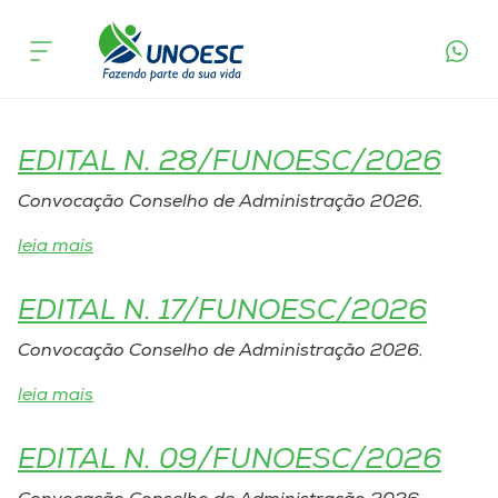
Tags Publicações Legais:
Cursos
Conselho de Administração
Onde estamos
EDITAL N. 28/FUNOESC/2026
Pesquisa
Convocação Conselho de Administração 2026.
Atendimento ao Estudante
leia mais
EDITAL N. 17/FUNOESC/2026
Portal de Ensino
Convocação Conselho de Administração 2026.
A
leia mais
Unoesc
EDITAL N. 09/FUNOESC/2026
Internacionalização