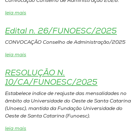
Convocação Conselho de Administração 2026.
leia mais
I.nova
Edital n. 26/FUNOESC/2025
Diplomados
CONVOCAÇÃO Conselho de Administração/2025
Cultura
leia mais
CPA
RESOLUÇÃO N.
10/CA/FUNOESC/2025
Biblioteca
Estabelece índice de reajuste das mensalidades no
âmbito da Universidade do Oeste de Santa Catarina
Editora
(Unoesc), mantida da Fundação Universidade do
Oeste de Santa Catarina (Funoesc).
Rádio
leia mais