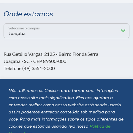
Onde estamos
Selecione o campus
Rua Getúlio Vargas, 2125 - Bairro Flor da Serra
Joaçaba - SC - CEP 89600-000
Telefone (49) 3551-2000
Siga a Unoesc
Nós utilizamos os Cookies para tornar suas interações
com nosso site mais significativa. Eles nos ajudam a
entender melhor como nosso website está sendo usado,
assim podemos entregar conteúdo sob medida para
você. Para mais informações sobre os tipos diferentes de
cookies que estamos usando, leia nossa
Política de