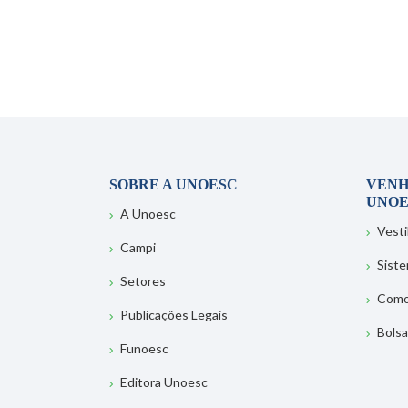
SOBRE A UNOESC
VENH
UNOE
A Unoesc
Vesti
Campi
Sist
Setores
Como
Publicações Legais
Bolsa
Funoesc
Editora Unoesc