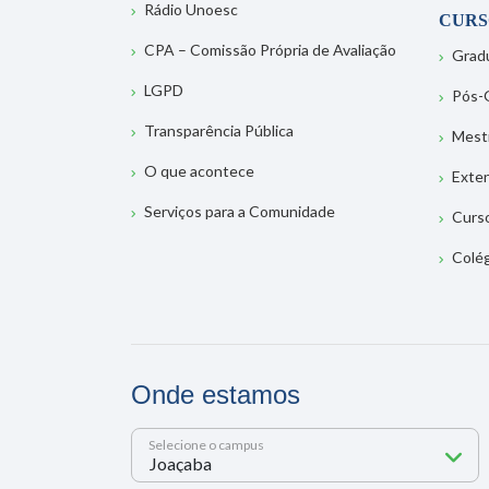
Rádio Unoesc
CURS
CPA – Comissão Própria de Avaliação
Grad
LGPD
Pós-
Transparência Pública
Mest
O que acontece
Exte
Serviços para a Comunidade
Curs
Colé
Onde estamos
Selecione o campus