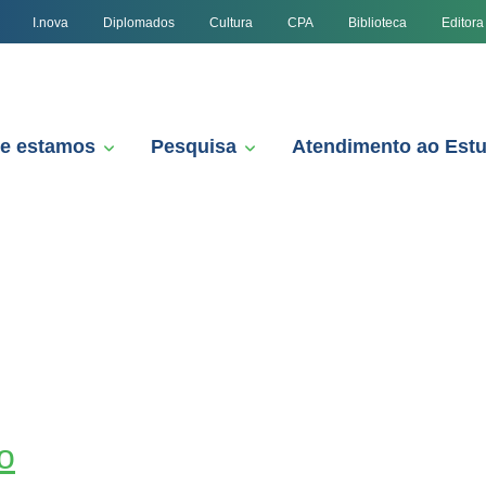
I.nova
Diplomados
Cultura
CPA
Biblioteca
Editora
e estamos
Pesquisa
Atendimento ao Est
o