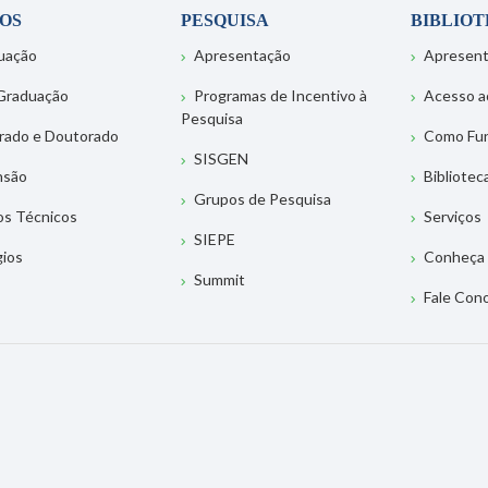
OS
PESQUISA
BIBLIO
uação
Apresentação
Apresen
Graduação
Programas de Incentivo à
Acesso a
Pesquisa
rado e Doutorado
Como Fu
SISGEN
nsão
Bibliotec
Grupos de Pesquisa
os Técnicos
Serviços
SIEPE
gios
Conheça 
Summit
Fale Con