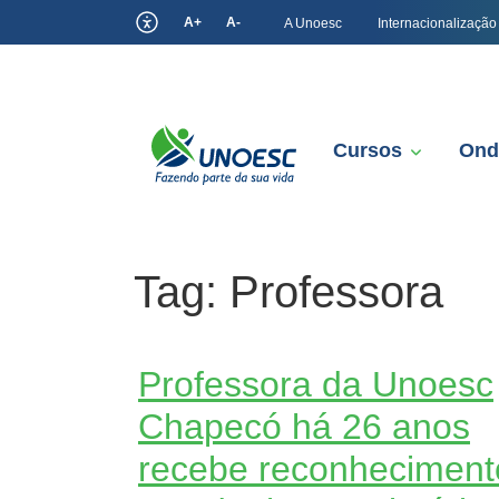
A+
A-
A Unoesc
Internacionalização
Cursos
Ond
Tag:
Professora
Professora da Unoesc
Chapecó há 26 anos
recebe reconheciment