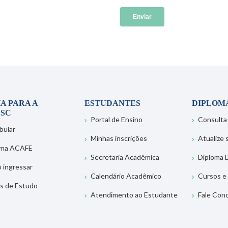
A PARA A
ESTUDANTES
DIPLOM
SC
Portal de Ensino
Consulta
bular
Minhas inscrições
Atualize
ema ACAFE
Secretaria Acadêmica
Diploma D
 ingressar
Calendário Acadêmico
Cursos e
s de Estudo
Atendimento ao Estudante
Fale Con