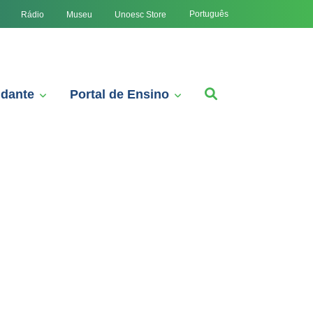
Português
Rádio
Museu
Unoesc Store
udante
Portal de Ensino