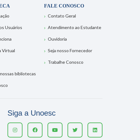
TECA
FALE CONOSCO
tação
Contato Geral
os Usuários
Atendimento ao Estudante
nciona
Ouvidoria
a Virtual
Seja nosso Fornecedor
Trabalhe Conosco
nossas bibliotecas
osco
Siga a Unoesc