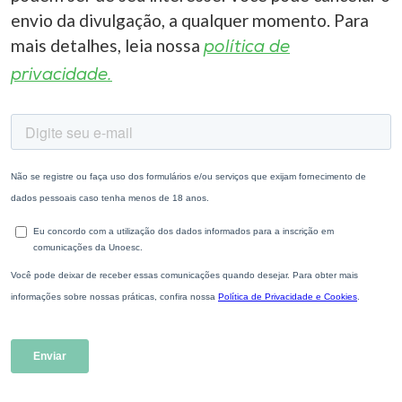
envio da divulgação, a qualquer momento. Para
I.nova
mais detalhes, leia nossa
política de
privacidade.
Diplomados
Cultura
CPA
Biblioteca
Editora
Rádio