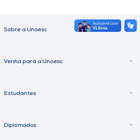
Museu
Unoesc
Sobre a Unoesc
Store
Selecione
Venha para a Unoesc
o idioma
A+
Estudantes
A-
Diplomados