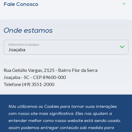
Fale Conosco
Onde estamos
Selecione o campus
Rua Getúlio Vargas, 2125 - Bairro Flor da Serra
Joaçaba - SC - CEP 89600-000
Telefone (49) 3551-2000
Siga a Unoesc
Nós utilizamos os Cookies para tornar suas interações
com nosso site mais significativa. Eles nos ajudam a
entender melhor como nosso website está sendo usado,
assim podemos entregar conteúdo sob medida para