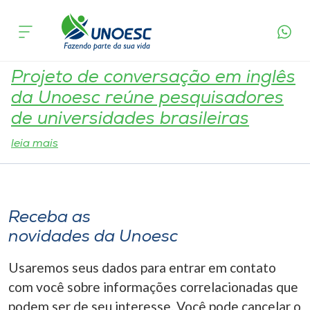
Tag:
Prática
Cursos
Onde estamos
Projeto de conversação em inglês
da Unoesc reúne pesquisadores
Pesquisa
de universidades brasileiras
leia mais
Atendimento ao Estudante
Portal de Ensino
Receba as
novidades da Unoesc
A
Unoesc
Usaremos seus dados para entrar em contato
com você sobre informações correlacionadas que
Internacionalização
podem ser de seu interesse. Você pode cancelar o