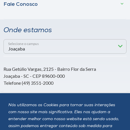
Fale Conosco
Onde estamos
Selecione o campus
Rua Getúlio Vargas, 2125 - Bairro Flor da Serra
Joaçaba - SC - CEP 89600-000
Telefone (49) 3551-2000
Siga a Unoesc
Nós utilizamos os Cookies para tornar suas interações
com nosso site mais significativa. Eles nos ajudam a
entender melhor como nosso website está sendo usado,
assim podemos entregar conteúdo sob medida para