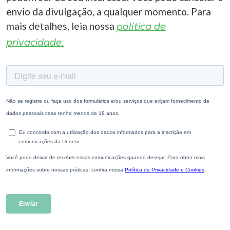
envio da divulgação, a qualquer momento. Para
I.nova
mais detalhes, leia nossa
política de
privacidade.
Diplomados
Cultura
CPA
Biblioteca
Editora
Rádio