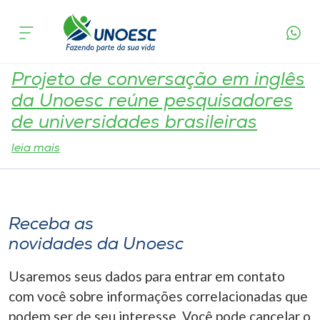
Tag:
Pesquisadores
Cursos
Onde estamos
Projeto de conversação em inglês
da Unoesc reúne pesquisadores
Pesquisa
de universidades brasileiras
leia mais
Atendimento ao Estudante
Portal de Ensino
Receba as
novidades da Unoesc
A
Unoesc
Usaremos seus dados para entrar em contato
com você sobre informações correlacionadas que
Internacionalização
podem ser de seu interesse. Você pode cancelar o