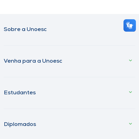
Museu
Unoesc
Sobre a Unoesc
Store
Selecione
Venha para a Unoesc
o idioma
A+
Estudantes
A-
Diplomados