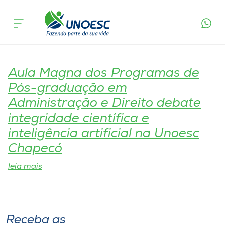
Tag:
Investigación Científica da
Cursos
Universidad de Lima
Onde estamos
Aula Magna dos Programas de
Pesquisa
Pós-graduação em
Administração e Direito debate
Atendimento ao Estudante
integridade científica e
inteligência artificial na Unoesc
Portal de Ensino
Chapecó
leia mais
A
Unoesc
Internacionalização
Receba as