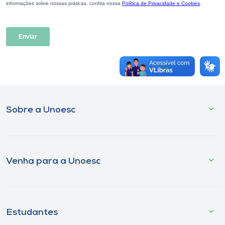
Museu
Unoesc
Store
Selecione
o idioma
Sobre a Unoesc
A+
A-
Venha para a Unoesc
Estudantes