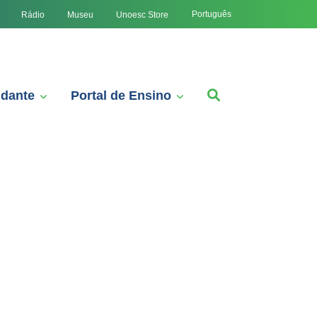
Português
Rádio
Museu
Unoesc Store
udante
Portal de Ensino