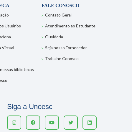
TECA
FALE CONOSCO
tação
Contato Geral
os Usuários
Atendimento ao Estudante
nciona
Ouvidoria
a Virtual
Seja nosso Fornecedor
Trabalhe Conosco
nossas bibliotecas
osco
Siga a Unoesc