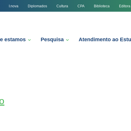
I.nova
Diplomados
Cultura
CPA
Biblioteca
Editora
e estamos
Pesquisa
Atendimento ao Est
o