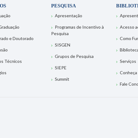
OS
PESQUISA
BIBLIO
uação
Apresentação
Apresen
Graduação
Programas de Incentivo à
Acesso a
Pesquisa
rado e Doutorado
Como Fu
SISGEN
nsão
Bibliotec
Grupos de Pesquisa
os Técnicos
Serviços
SIEPE
gios
Conheça 
Summit
Fale Con