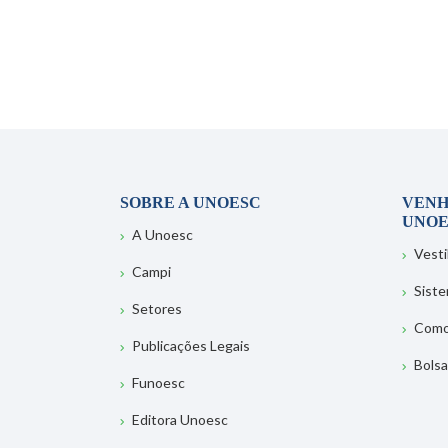
SOBRE A UNOESC
VENH
UNOE
A Unoesc
Vesti
Campi
Sist
Setores
Como
Publicações Legais
Bolsa
Funoesc
Editora Unoesc