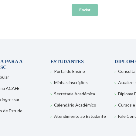
A PARA A
ESTUDANTES
DIPLOM
SC
Portal de Ensino
Consulta
bular
Minhas inscrições
Atualize
ema ACAFE
Secretaria Acadêmica
Diploma D
 ingressar
Calendário Acadêmico
Cursos e
s de Estudo
Atendimento ao Estudante
Fale Con