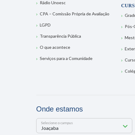
Rádio Unoesc
CURS
CPA – Comissão Própria de Avaliação
Grad
LGPD
Pós-
Transparência Pública
Mest
O que acontece
Exte
Serviços para a Comunidade
Curs
Colé
Onde estamos
Selecione o campus