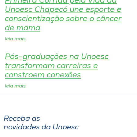
Primeira Corrida pela Vida da
Unoesc Chapecó une esporte e
I.nova
conscientização sobre o câncer
de mama
Diplomados
leia mais
Cultura
Pós-graduações na Unoesc
transformam carreiras e
CPA
constroem conexões
Biblioteca
leia mais
Editora
Receba as
Rádio
novidades da Unoesc