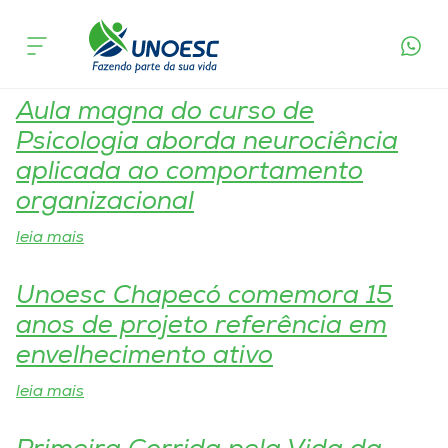
Tag:
Ensino
Cursos
Onde estamos
Aula magna do curso de
Psicologia aborda neurociência
Pesquisa
aplicada ao comportamento
organizacional
Atendimento ao Estudante
leia mais
Portal de Ensino
Unoesc Chapecó comemora 15
anos de projeto referência em
A
envelhecimento ativo
Unoesc
leia mais
Internacionalização