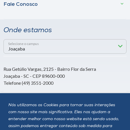
Fale Conosco
Onde estamos
Selecione o campus
Rua Getúlio Vargas, 2125 - Bairro Flor da Serra
Joaçaba - SC - CEP 89600-000
Telefone (49) 3551-2000
Siga a Unoesc
Nós utilizamos os Cookies para tornar suas interações
com nosso site mais significativa. Eles nos ajudam a
entender melhor como nosso website está sendo usado,
assim podemos entregar conteúdo sob medida para