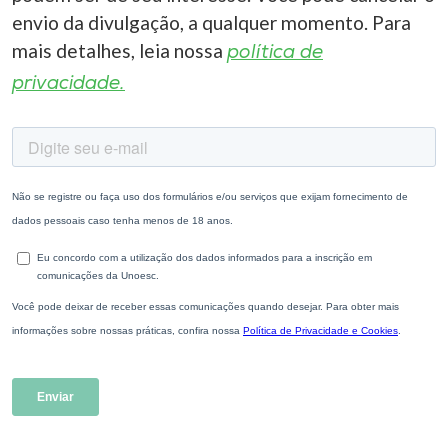
envio da divulgação, a qualquer momento. Para
I.nova
mais detalhes, leia nossa
política de
privacidade.
Diplomados
Cultura
CPA
Biblioteca
Editora
Rádio