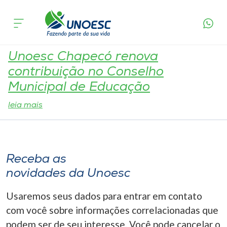
Tag:
Diretor de Ensino
Cursos
Onde estamos
Unoesc Chapecó renova
contribuição no Conselho
Pesquisa
Municipal de Educação
leia mais
Atendimento ao Estudante
Portal de Ensino
Receba as
novidades da Unoesc
A
Unoesc
Usaremos seus dados para entrar em contato
com você sobre informações correlacionadas que
Internacionalização
podem ser de seu interesse. Você pode cancelar o