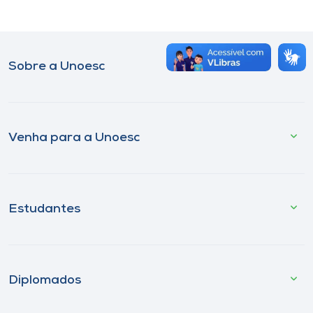
Museu
Unoesc
Sobre a Unoesc
Store
Selecione
Venha para a Unoesc
o idioma
A+
Estudantes
A-
Diplomados