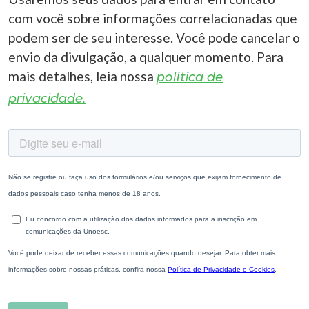
com você sobre informações correlacionadas que
I.nova
podem ser de seu interesse. Você pode cancelar o
envio da divulgação, a qualquer momento. Para
Diplomados
mais detalhes, leia nossa
política de
privacidade.
Cultura
CPA
Biblioteca
Editora
Rádio