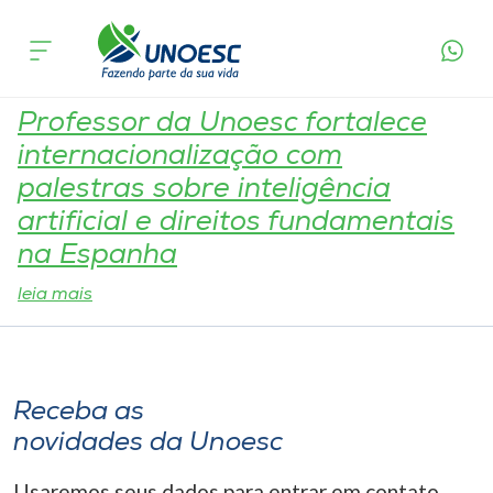
Tag:
Direito Unoesc
Cursos
Onde estamos
Professor da Unoesc fortalece
internacionalização com
Pesquisa
palestras sobre inteligência
artificial e direitos fundamentais
Atendimento ao Estudante
na Espanha
leia mais
Portal de Ensino
A
Receba as
Unoesc
novidades da Unoesc
Internacionalização
Usaremos seus dados para entrar em contato