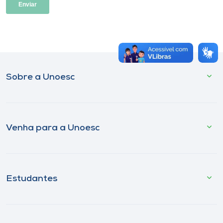
Museu
Unoesc
Store
Sobre a Unoesc
Selecione
o idioma
Venha para a Unoesc
A+
A-
Estudantes