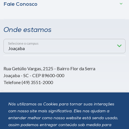
Fale Conosco
Onde estamos
Selecione o campus
Rua Getúlio Vargas, 2125 - Bairro Flor da Serra
Joaçaba - SC - CEP 89600-000
Telefone (49) 3551-2000
Siga a Unoesc
Nós utilizamos os Cookies para tornar suas interações
com nosso site mais significativa. Eles nos ajudam a
entender melhor como nosso website está sendo usado,
assim podemos entregar conteúdo sob medida para