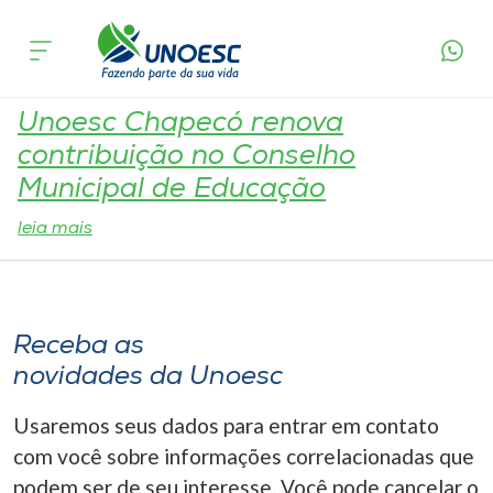
Tag:
Conselho
Cursos
Onde estamos
Unoesc Chapecó renova
contribuição no Conselho
Pesquisa
Municipal de Educação
leia mais
Atendimento ao Estudante
Portal de Ensino
Receba as
novidades da Unoesc
A
Unoesc
Usaremos seus dados para entrar em contato
com você sobre informações correlacionadas que
Internacionalização
podem ser de seu interesse. Você pode cancelar o