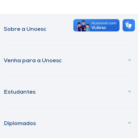
Museu
Unoesc
Sobre a Unoesc
Store
Selecione
Venha para a Unoesc
o idioma
A+
Estudantes
A-
Diplomados