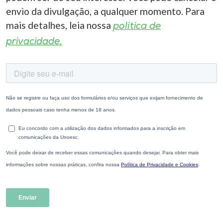
envio da divulgação, a qualquer momento. Para
I.nova
mais detalhes, leia nossa
política de
privacidade.
Diplomados
Cultura
CPA
Biblioteca
Editora
Rádio