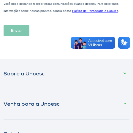
Museu
Unoesc
Store
Selecione
o idioma
Sobre a Unoesc
A+
A-
Venha para a Unoesc