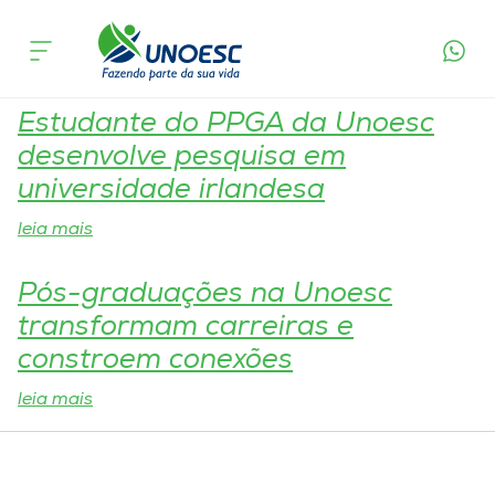
Tag:
Carreira
Cursos
Onde estamos
Estudante do PPGA da Unoesc
desenvolve pesquisa em
Pesquisa
universidade irlandesa
leia mais
Atendimento ao Estudante
Pós-graduações na Unoesc
Portal de Ensino
transformam carreiras e
constroem conexões
A
leia mais
Unoesc
Internacionalização