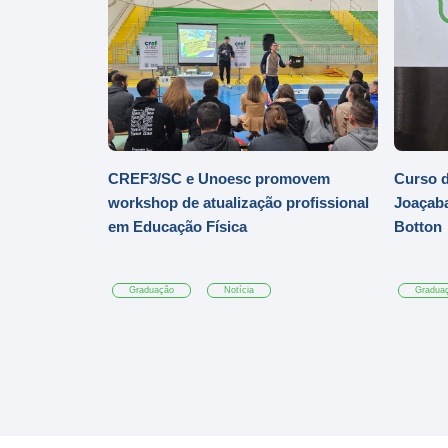
CREF3/SC e Unoesc promovem
Curso d
workshop de atualização profissional
Joaçaba
em Educação Física
Botton
Graduação
Notícia
Gradua