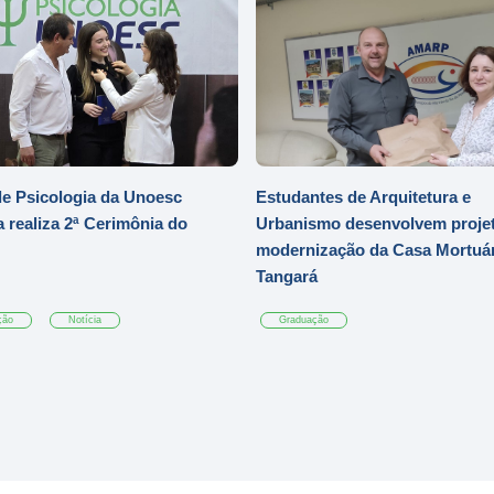
e Psicologia da Unoesc
Estudantes de Arquitetura e
 realiza 2ª Cerimônia do
Urbanismo desenvolvem projet
modernização da Casa Mortuár
Tangará
ção
Notícia
Graduação