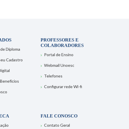
ADOS
PROFESSORES E
COLABORADORES
 de Diploma
Portal de Ensino
 seu Cadastro
Webmail Unoesc
igital
Telefones
 Benefícios
Configurar rede Wi-fi
osco
TECA
FALE CONOSCO
tação
Contato Geral