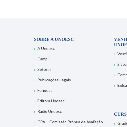
SOBRE A UNOESC
VENH
UNOE
A Unoesc
Vesti
Campi
Sist
Setores
Como
Publicações Legais
Bolsa
Funoesc
Editora Unoesc
Rádio Unoesc
CURS
CPA – Comissão Própria de Avaliação
Grad