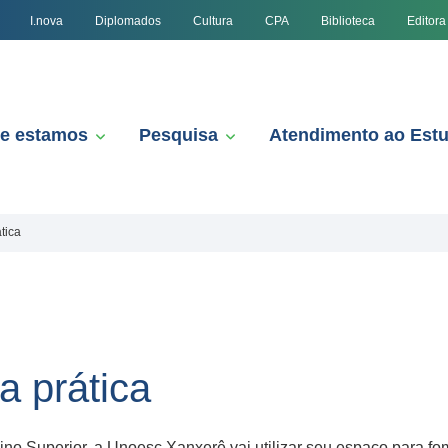
I.nova
Diplomados
Cultura
CPA
Biblioteca
Editora
e estamos
Pesquisa
Atendimento ao Est
tica
a prática
no Superior, a Unoesc Xanxerê vai utilizar seu espaço para 