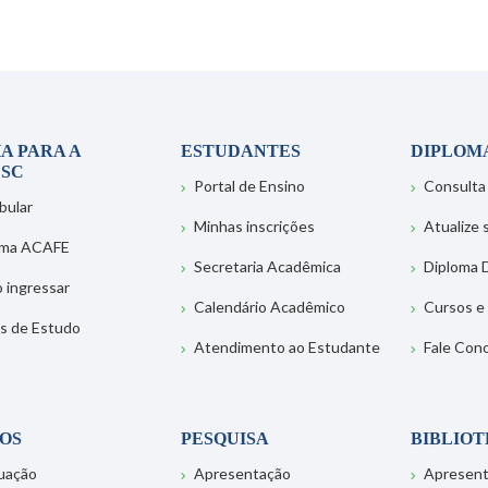
A PARA A
ESTUDANTES
DIPLOM
SC
Portal de Ensino
Consulta
bular
Minhas inscrições
Atualize
ema ACAFE
Secretaria Acadêmica
Diploma D
 ingressar
Calendário Acadêmico
Cursos e
s de Estudo
Atendimento ao Estudante
Fale Con
OS
PESQUISA
BIBLIO
uação
Apresentação
Apresen