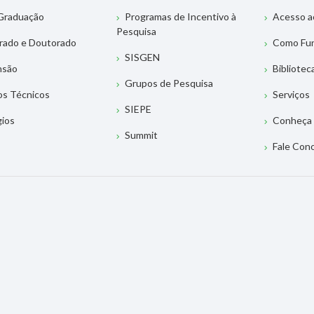
Graduação
Programas de Incentivo à
Acesso a
Pesquisa
rado e Doutorado
Como Fu
SISGEN
nsão
Bibliotec
Grupos de Pesquisa
os Técnicos
Serviços
SIEPE
gios
Conheça 
Summit
Fale Con