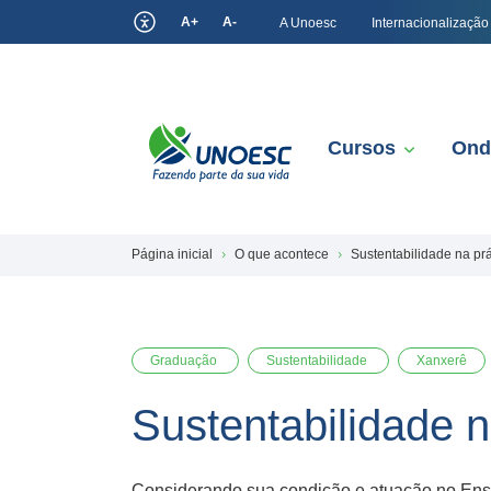
A+
A-
A Unoesc
Internacionalização
Cursos
Ond
Página inicial
O que acontece
Sustentabilidade na prá
Graduação
Sustentabilidade
Xanxerê
Sustentabilidade n
Considerando sua condição e atuação no Ensi