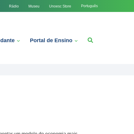
Português
Rádio
Museu
Unoesc Store
udante
Portal de Ensino
fomentar um modelo de economia mais