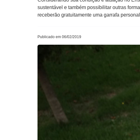
sustentável e também possibilitar outras form
receberão gratuitamente uma garrafa personal
Publicado em 06/02/2019