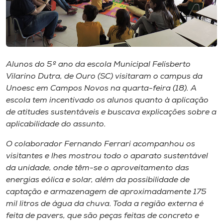
Museu
Unoesc
Store
Alunos do 5º ano da escola Municipal Felisberto
Vilarino Dutra, de Ouro (SC) visitaram o campus da
Unoesc em Campos Novos na quarta-feira (18). A
Selecione
escola tem incentivado os alunos quanto à aplicação
o idioma
de atitudes sustentáveis e buscava explicações sobre a
aplicabilidade do assunto.
O colaborador Fernando Ferrari acompanhou os
A+
visitantes e lhes mostrou todo o aparato sustentável
A-
da unidade, onde têm-se o aproveitamento das
energias eólica e solar, além da possibilidade de
captação e armazenagem de aproximadamente 175
mil litros de água da chuva. Toda a região externa é
feita de pavers, que são peças feitas de concreto e