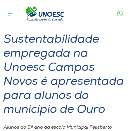
Página
O que
Sustentabilidade empregada na Unoesc
inicial
acontece
Campos Novos é apresentada para alunos do
Cursos
município de Ouro
Graduação
Sustentabilidade
Campos Novos
Onde estamos
Sustentabilidade
Pesquisa
empregada na
Unoesc Campos
Atendimento ao Estudante
Novos é apresentada
Portal de Ensino
para alunos do
A
município de Ouro
Unoesc
Internacionalização
Alunos do 5º ano da escola Municipal Felisberto