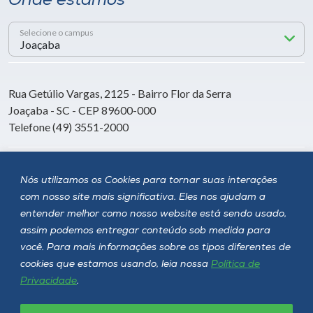
Onde estamos
Selecione o campus
Rua Getúlio Vargas, 2125 - Bairro Flor da Serra
Joaçaba - SC - CEP 89600-000
Telefone (49) 3551-2000
Siga a Unoesc
Nós utilizamos os Cookies para tornar suas interações
com nosso site mais significativa. Eles nos ajudam a
entender melhor como nosso website está sendo usado,
assim podemos entregar conteúdo sob medida para
você. Para mais informações sobre os tipos diferentes de
cookies que estamos usando, leia nossa
Política de
Privacidade
.