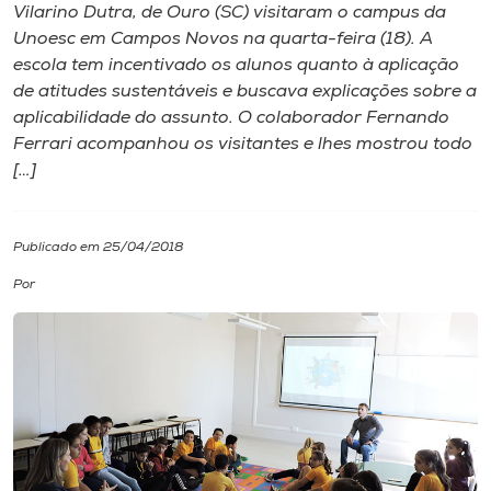
Vilarino Dutra, de Ouro (SC) visitaram o campus da
Unoesc em Campos Novos na quarta-feira (18). A
I.nova
escola tem incentivado os alunos quanto à aplicação
de atitudes sustentáveis e buscava explicações sobre a
Diplomados
aplicabilidade do assunto. O colaborador Fernando
Ferrari acompanhou os visitantes e lhes mostrou todo
[…]
Cultura
CPA
Publicado em 25/04/2018
Por
Biblioteca
Editora
Rádio