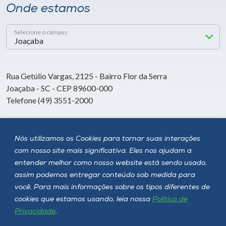
Onde estamos
Selecione o campus
Rua Getúlio Vargas, 2125 - Bairro Flor da Serra
Joaçaba - SC - CEP 89600-000
Telefone (49) 3551-2000
Siga a Unoesc
Nós utilizamos os Cookies para tornar suas interações
com nosso site mais significativa. Eles nos ajudam a
entender melhor como nosso website está sendo usado,
assim podemos entregar conteúdo sob medida para
você. Para mais informações sobre os tipos diferentes de
cookies que estamos usando, leia nossa
Política de
Privacidade
.