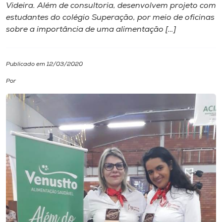
Videira. Além de consultoria, desenvolvem projeto com
estudantes do colégio Superação, por meio de oficinas
I.nova
sobre a importância de uma alimentação […]
Diplomados
Publicado em 12/03/2020
Cultura
Por
CPA
Biblioteca
Editora
Rádio