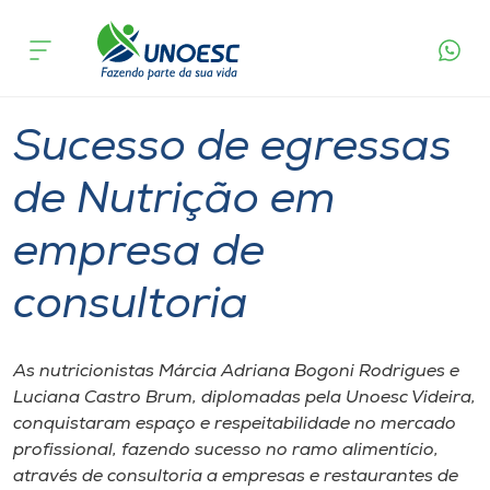
Página
O que
Sucesso de egressas de Nutrição em
inicial
acontece
empresa de consultoria
Cursos
Graduação
Diplomados
Videira
Onde estamos
Sucesso de egressas
Pesquisa
de Nutrição em
empresa de
Atendimento ao Estudante
consultoria
Portal de Ensino
As nutricionistas Márcia Adriana Bogoni Rodrigues e
A
Luciana Castro Brum, diplomadas pela Unoesc Videira,
Unoesc
conquistaram espaço e respeitabilidade no mercado
profissional, fazendo sucesso no ramo alimentício,
Internacionalização
através de consultoria a empresas e restaurantes de