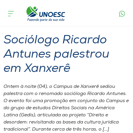
Página
O que
Sociólogo Ricardo Antunes palestrou em
inicial
acontece
Xanxerê
Cursos
Graduação
Xanxerê
Onde estamos
Sociólogo Ricardo
Pesquisa
Antunes palestrou
em Xanxerê
Atendimento ao Estudante
Portal de Ensino
Ontem à noite (04), o Campus de Xanxerê sediou
palestra com o renomado sociólogo Ricardo Antunes.
O evento foi uma promoção em conjunto do Campus e
A
do grupo de estudos Direitos Sociais na América
Unoesc
Latina (Gedis), articulada ao projeto “Direito e
desordem: revisitando as bases da cultura jurídica
Internacionalização
tradicional”. Durante cerca de três horas, o […]