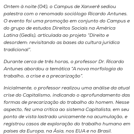
Museu
Ontem à noite (04), o Campus de Xanxerê sediou
palestra com o renomado sociólogo Ricardo Antunes.
Unoesc
O evento foi uma promoção em conjunto do Campus e
do grupo de estudos Direitos Sociais na América
Store
Latina (Gedis),
articulada ao projeto “Direito e
desordem: revisitando as bases da cultura jurídica
tradicional”
.
Selecione
o idioma
Durante cerca de três horas, o professor Dr. Ricardo
Antunes abordou a temática “A nova morfologia do
trabalho, a crise e a precarização”.
Inicialmente, o professor realizou uma análise da atual
A+
crise do Capitalismo, indicando o aprofundamento das
A-
formas de precarização do trabalho do homem. Nesse
aspecto, fez uma crítica ao sistema Capitalista, em seu
ponto de vista lastrado unicamente na acumulação, e
registrou casos de exploração do trabalho humano em
países da Europa, na Ásia, nos EUA e no Brasil.