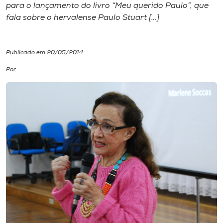
para o lançamento do livro “Meu querido Paulo”, que
fala sobre o hervalense Paulo Stuart […]
I.nova
Diplomados
Publicado em 20/05/2014
Por
Cultura
CPA
Biblioteca
Editora
Rádio