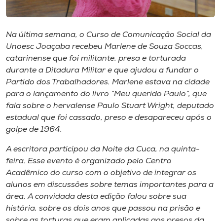
Museu
Unoesc
Na última semana, o Curso de Comunicação Social da
Store
Unoesc Joaçaba recebeu Marlene de Souza Soccas,
catarinense que foi militante, presa e torturada
durante a Ditadura Militar e que ajudou a fundar o
Partido dos Trabalhadores. Marlene estava na cidade
para o lançamento do livro “Meu querido Paulo”, que
Selecione
o idioma
fala sobre o hervalense Paulo Stuart Wright, deputado
estadual que foi cassado, preso e desapareceu após o
golpe de 1964.
A+
A escritora participou da Noite da Cuca, na quinta-
A-
feira. Esse evento é organizado pelo Centro
Acadêmico do curso com o objetivo de integrar os
alunos em discussões sobre temas importantes para a
área. A convidada desta edição falou sobre sua
história, sobre os dois anos que passou na prisão e
sobre as torturas que eram aplicadas aos presos da