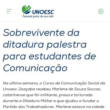
Página
O que
Sobrevivente da ditadura palestra para
inicial
acontece
estudantes de Comunicação
Cursos
Graduação
Palestra
Joaçaba
Onde estamos
Sobrevivente da
Pesquisa
ditadura palestra
para estudantes de
Atendimento ao Estudante
Comunicação
Portal de Ensino
Na última semana, o Curso de Comunicação Social da
A
Unoesc Joaçaba recebeu Marlene de Souza Soccas,
Unoesc
catarinense que foi militante, presa e torturada
durante a Ditadura Militar e que ajudou a fundar o
Internacionalização
Partido dos Trabalhadores. Marlene estava na cidade