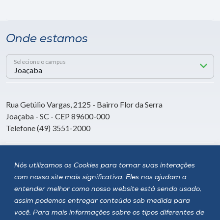
Onde estamos
Selecione o campus
Rua Getúlio Vargas, 2125 - Bairro Flor da Serra
Joaçaba - SC - CEP 89600-000
Telefone (49) 3551-2000
Siga a Unoesc
Nós utilizamos os Cookies para tornar suas interações
com nosso site mais significativa. Eles nos ajudam a
entender melhor como nosso website está sendo usado,
assim podemos entregar conteúdo sob medida para
você. Para mais informações sobre os tipos diferentes de