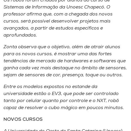
Os robôs foram criados por alunos do curso de
Museu
Sistemas de Informação da Unoesc Chapecó. O
professor afirma que, com a chegada dos novos
Unoesc
cursos, será possível desenvolver projetos mais
Store
avançados, a partir de estudos específicos e
aprofundados.
Zonta observa que o objetivo, além de atrair alunos
para os novos cursos, é mostrar uma das fortes
Selecione
o idioma
tendências de mercado de hardwares e softwares que
ganha cada vez mais destaque no âmbito de sensores,
sejam de sensores de cor, presença, toque ou outros.
A+
Entre os modelos expostos no estande da
A-
universidade estão o EV3, que pode ser controlado
tanto por celular quanto por controle e o NXT, robô
capaz de resolver o cubo mágico em poucos minutos.
NOVOS CURSOS