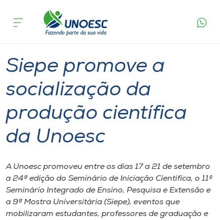
Página
O que
Siepe promove a socialização da produção
inicial
acontece
científica da Unoesc
Cursos
Graduação
Pesquisa
Joaçaba
Onde estamos
Siepe promove a
Pesquisa
socialização da
produção científica
Atendimento ao Estudante
da Unoesc
Portal de Ensino
A Unoesc promoveu entre os dias 17 a 21 de setembro
A
a 24ª edição do Seminário de Iniciação Científica, o 11º
Unoesc
Seminário Integrado de Ensino, Pesquisa e Extensão e
a 9ª Mostra Universitária (Siepe), eventos que
Internacionalização
mobilizaram estudantes, professores de graduação e