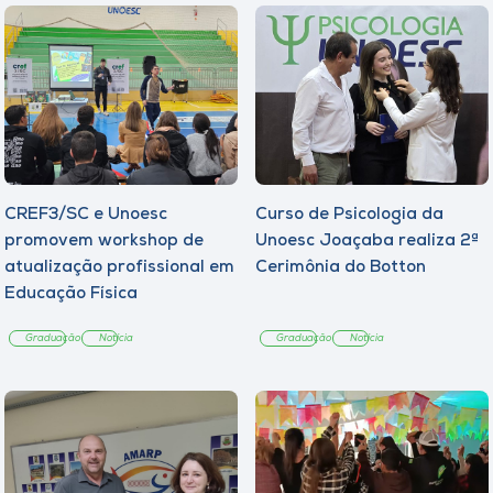
CREF3/SC e Unoesc
Curso de Psicologia da
promovem workshop de
Unoesc Joaçaba realiza 2ª
atualização profissional em
Cerimônia do Botton
Educação Física
Graduação
Notícia
Graduação
Notícia