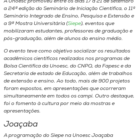
A Unoesc promoveu entre os dias 17 a 21 de setembro
Museu
a 24ª edição do Seminário de Iniciação Científica, o 11º
Seminário Integrado de Ensino, Pesquisa e Extensão e
Unoesc
a 9ª Mostra Universitária (
Siepe
), eventos que
Store
mobilizaram estudantes, professores de graduação e
pós-graduação, além de alunos do ensino médio.
O evento teve como objetivo socializar os resultados
acadêmicos científicos realizados nos programas de
Selecione
o idioma
Bolsa Científica da Unoesc, do CNPQ, da Fapesc e da
Secretaria de estado de Educação, além de trabalhos
de extensão e ensino. Ao todo, mais de 900 projetos
foram expostos, em apresentações que ocorreram
A+
simultaneamente em todos os campi. Outro destaque,
A-
foi o fomento à cultura por meio da mostras e
apresentações.
Joaçaba
A programação do Siepe na Unoesc Joaçaba