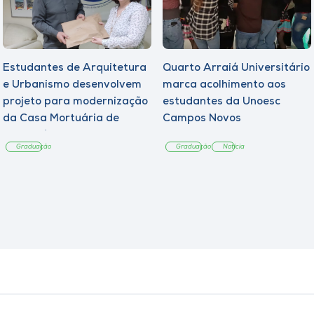
Estudantes de Arquitetura
Quarto Arraiá Universitário
e Urbanismo desenvolvem
marca acolhimento aos
projeto para modernização
estudantes da Unoesc
da Casa Mortuária de
Campos Novos
Tangará
Graduação
Graduação
Notícia