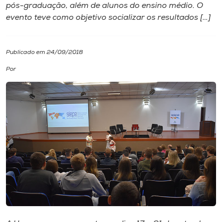
pós-graduação, além de alunos do ensino médio. O
evento teve como objetivo socializar os resultados […]
I.nova
Diplomados
Publicado em 24/09/2018
Por
Cultura
CPA
Biblioteca
Editora
Rádio