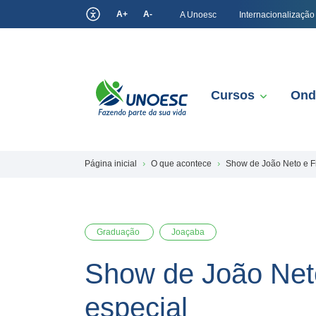
A+
A-
A Unoesc
Internacionalização
Cursos
Ond
Página inicial
O que acontece
Show de João Neto e Fr
Graduação
Joaçaba
Show de João Neto
especial