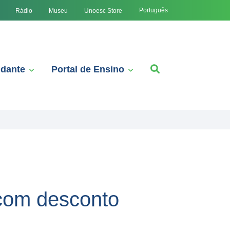
Português
Rádio
Museu
Unoesc Store
udante
Portal de Ensino
 com desconto