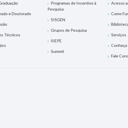
Graduação
Programas de Incentivo à
Acesso a
Pesquisa
rado e Doutorado
Como Fu
SISGEN
nsão
Bibliotec
Grupos de Pesquisa
os Técnicos
Serviços
SIEPE
gios
Conheça 
Summit
Fale Con