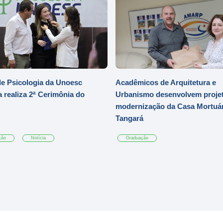
e Psicologia da Unoesc
Acadêmicos de Arquitetura e
 realiza 2ª Cerimônia do
Urbanismo desenvolvem projet
modernização da Casa Mortuár
Tangará
ção
Notícia
Graduação