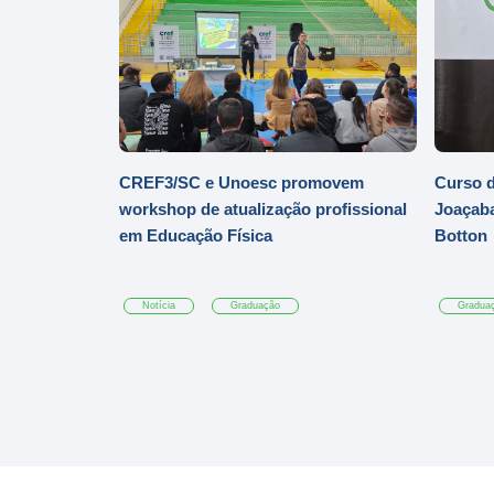
CREF3/SC e Unoesc promovem
Curso d
workshop de atualização profissional
Joaçaba
em Educação Física
Botton
Notícia
Graduação
Gradua