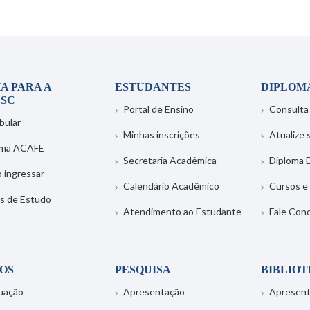
A PARA A
ESTUDANTES
DIPLOM
SC
Portal de Ensino
Consulta
bular
Minhas inscrições
Atualize
ema ACAFE
Secretaria Acadêmica
Diploma D
 ingressar
Calendário Acadêmico
Cursos e
s de Estudo
Atendimento ao Estudante
Fale Con
OS
PESQUISA
BIBLIO
uação
Apresentação
Apresen