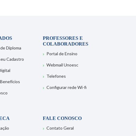
ADOS
PROFESSORES E
COLABORADORES
 de Diploma
Portal de Ensino
 seu Cadastro
Webmail Unoesc
igital
Telefones
 Benefícios
Configurar rede Wi-fi
osco
TECA
FALE CONOSCO
tação
Contato Geral