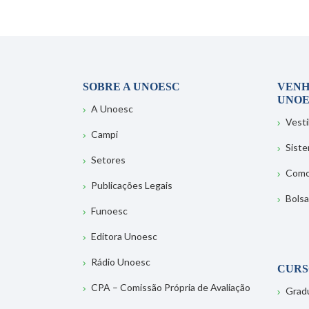
SOBRE A UNOESC
VENH
UNOE
A Unoesc
Vesti
Campi
Sist
Setores
Como
Publicações Legais
Bolsa
Funoesc
Editora Unoesc
Rádio Unoesc
CURS
CPA – Comissão Própria de Avaliação
Grad