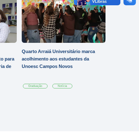
Quarto Arraiá Universitário marca
o para
acolhimento aos estudantes da
ia de
Unoesc Campos Novos
Graduação
Notícia