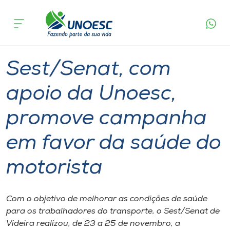
Página
O que
Sest/Senat, com apoio da Unoesc, promove
inicial
acontece
campanha em favor da saúde do motorista
Cursos
Graduação
Extensão
Videira
Onde estamos
Sest/Senat, com
Pesquisa
apoio da Unoesc,
promove campanha
Atendimento ao Estudante
em favor da saúde do
Portal de Ensino
motorista
A
Unoesc
Com o objetivo de melhorar as condições de saúde
para os trabalhadores do transporte, o Sest/Senat de
Internacionalização
Videira realizou, de 23 a 25 de novembro, a