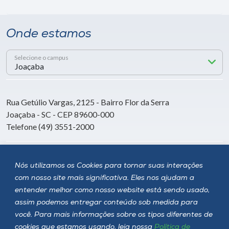
Onde estamos
Selecione o campus
Rua Getúlio Vargas, 2125 - Bairro Flor da Serra
Joaçaba - SC - CEP 89600-000
Telefone (49) 3551-2000
Siga a Unoesc
Nós utilizamos os Cookies para tornar suas interações
com nosso site mais significativa. Eles nos ajudam a
entender melhor como nosso website está sendo usado,
assim podemos entregar conteúdo sob medida para
você. Para mais informações sobre os tipos diferentes de
cookies que estamos usando, leia nossa
Política de