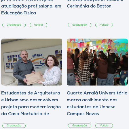
atualização profissional em
Cerimônia do Botton
Educação Física
Graduação
Notícia
Graduação
Notícia
Estudantes de Arquitetura
Quarto Arraiá Universitário
e Urbanismo desenvolvem
marca acolhimento aos
projeto para modernização
estudantes da Unoesc
da Casa Mortuária de
Campos Novos
Tangará
Graduação
Graduação
Notícia