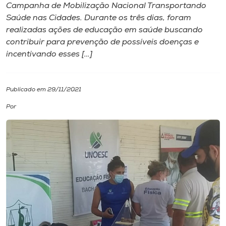
Campanha de Mobilização Nacional Transportando
Saúde nas Cidades. Durante os três dias, foram
I.nova
realizadas ações de educação em saúde buscando
contribuir para prevenção de possíveis doenças e
Diplomados
incentivando esses […]
Cultura
Publicado em 29/11/2021
Por
CPA
Biblioteca
Editora
Rádio