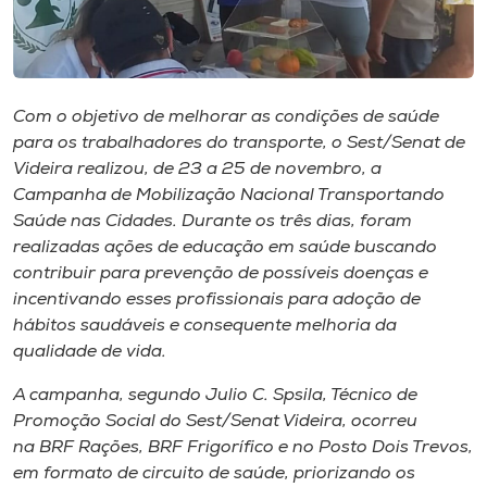
Museu
Unoesc
Store
Com o objetivo de melhorar as condições de saúde
para os trabalhadores do transporte, o Sest/Senat de
Videira realizou, de 23 a 25 de novembro, a
Campanha de Mobilização Nacional Transportando
Selecione
Saúde nas Cidades. Durante os três dias, foram
o idioma
realizadas ações de educação em saúde buscando
contribuir para prevenção de possíveis doenças e
incentivando esses profissionais para adoção de
A+
hábitos saudáveis e consequente melhoria da
A-
qualidade de vida.
A campanha, segundo Julio C. Spsila, Técnico de
Promoção Social do Sest/Senat Videira, ocorreu
na BRF Rações, BRF Frigorífico e no Posto Dois Trevos,
em formato de circuito de saúde, priorizando os