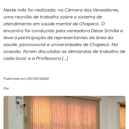
Neste mês foi realizada, na Câmara dos Vereadores,
I.nova
uma reunião de trabalho sobre o sistema de
atendimento em saúde mental de Chapecó. O
Diplomados
encontro foi conduzido pela vereadora Deise Schilke e
teve a participação de representantes da área da
saúde, psicossocial e universidades de Chapecó. Na
Cultura
ocasião, foram discutidas as demandas de trabalho de
cada local, e a Professora […]
CPA
Publicado em 25/03/2022
Biblioteca
Por
Editora
Rádio