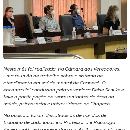
Museu
Unoesc
Store
Selecione
o idioma
Neste mês foi realizada, na Câmara dos Vereadores,
uma reunião de trabalho sobre o sistema de
atendimento em saúde mental de Chapecó. O
A+
encontro foi conduzido pela vereadora Deise Schilke e
A-
teve a participação de representantes da área da
saúde, psicossocial e universidades de Chapecó.
Na ocasião, foram discutidas as demandas de
trabalho de cada local, e a Professora e Psicóloga
Aline Cviatkovski apresentou o trabalho realizado pelo