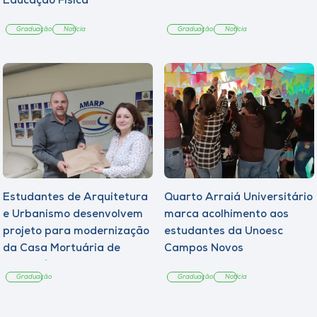
Educação Física
Graduação
Notícia
Graduação
Notícia
Estudantes de Arquitetura
Quarto Arraiá Universitário
e Urbanismo desenvolvem
marca acolhimento aos
projeto para modernização
estudantes da Unoesc
da Casa Mortuária de
Campos Novos
Tangará
Graduação
Graduação
Notícia