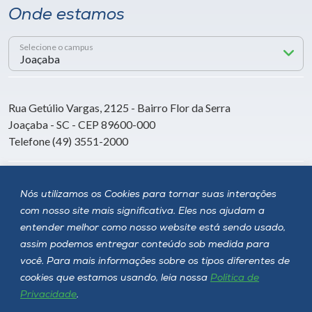
Onde estamos
Selecione o campus
Rua Getúlio Vargas, 2125 - Bairro Flor da Serra
Joaçaba - SC - CEP 89600-000
Telefone (49) 3551-2000
Siga a Unoesc
Nós utilizamos os Cookies para tornar suas interações
com nosso site mais significativa. Eles nos ajudam a
entender melhor como nosso website está sendo usado,
assim podemos entregar conteúdo sob medida para
você. Para mais informações sobre os tipos diferentes de
cookies que estamos usando, leia nossa
Política de
Privacidade
.