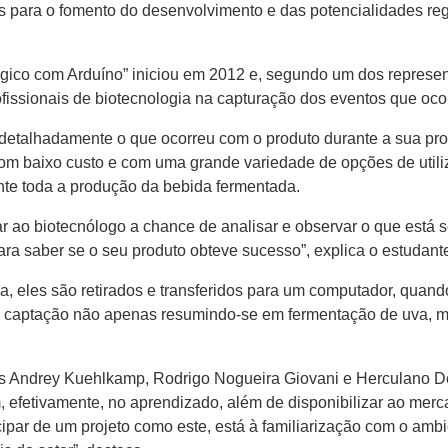
vas para o fomento do desenvolvimento e das potencialidades re
gico com Arduíno” iniciou em 2012 e, segundo um dos represen
rofissionais de biotecnologia na capturação dos eventos que oc
detalhadamente o que ocorreu com o produto durante a sua pro
 com baixo custo e com uma grande variedade de opções de util
nte toda a produção da bebida fermentada.
r ao biotecnólogo a chance de analisar e observar o que está 
ra saber se o seu produto obteve sucesso”, explica o estudant
a, eles são retirados e transferidos para um computador, quan
 de captação não apenas resumindo-se em fermentação de uva,
es Andrey Kuehlkamp, Rodrigo Nogueira Giovani e Herculano De
 efetivamente, no aprendizado, além de disponibilizar ao mer
icipar de um projeto como este, está à familiarização com o amb