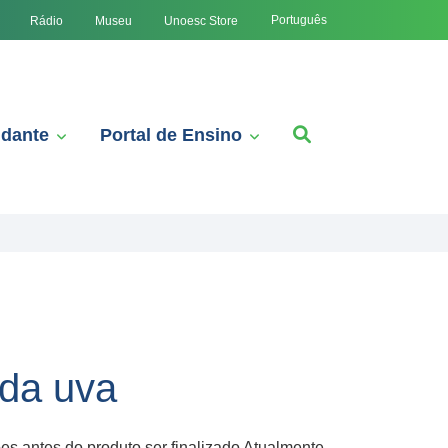
Português
Rádio
Museu
Unoesc Store
udante
Portal de Ensino
 da uva
 antes do produto ser finalizado Atualmente,