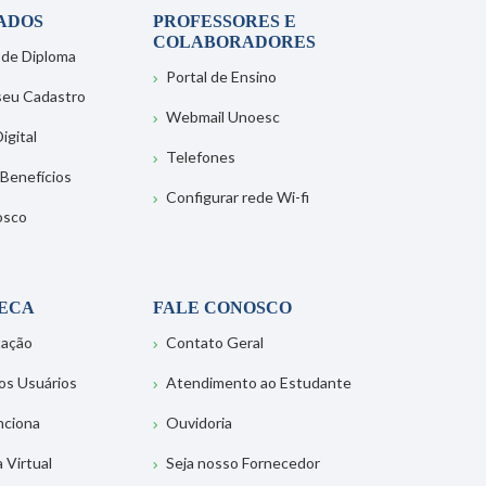
ADOS
PROFESSORES E
COLABORADORES
 de Diploma
Portal de Ensino
 seu Cadastro
Webmail Unoesc
igital
Telefones
 Benefícios
Configurar rede Wi-fi
osco
TECA
FALE CONOSCO
tação
Contato Geral
os Usuários
Atendimento ao Estudante
nciona
Ouvidoria
a Virtual
Seja nosso Fornecedor