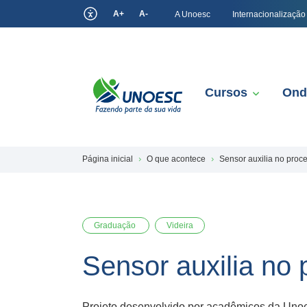
A+
A-
A Unoesc
Internacionalização
Cursos
Ond
Página inicial
O que acontece
Sensor auxilia no proc
Graduação
Videira
Sensor auxilia no
Projeto desenvolvido por acadêmicos da Unoe