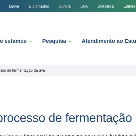
I.nova
Diplomados
Cultura
CPA
Biblioteca
Editora
e estamos
Pesquisa
Atendimento ao Est
esso de fermentação da uva
 processo de fermentação
sc Videira tem como função promover uma coleta de informações