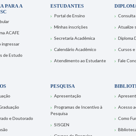
A PARA A
ESTUDANTES
DIPLOM
SC
Portal de Ensino
Consulta
bular
Minhas inscrições
Atualize
ema ACAFE
Secretaria Acadêmica
Diploma D
 ingressar
Calendário Acadêmico
Cursos e
s de Estudo
Atendimento ao Estudante
Fale Con
OS
PESQUISA
BIBLIO
uação
Apresentação
Apresen
Graduação
Programas de Incentivo à
Acesso a
Pesquisa
rado e Doutorado
Como Fu
SISGEN
nsão
Bibliotec
Grupos de Pesquisa