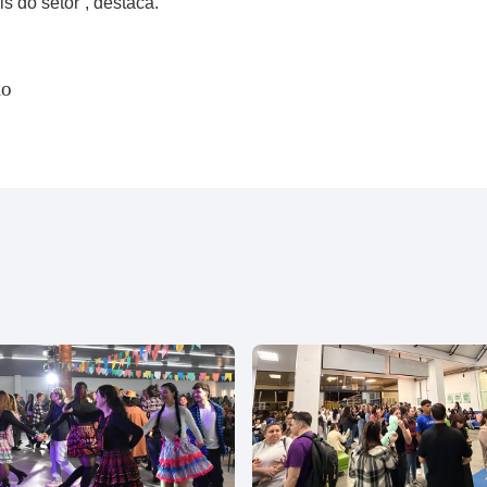
s do setor”, destaca.
io