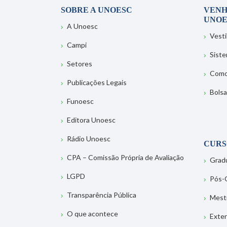
SOBRE A UNOESC
VENH
UNOE
A Unoesc
Vesti
Campi
Sist
Setores
Como
Publicações Legais
Bolsa
Funoesc
Editora Unoesc
Rádio Unoesc
CURS
CPA – Comissão Própria de Avaliação
Grad
LGPD
Pós-
Transparência Pública
Mest
O que acontece
Exte