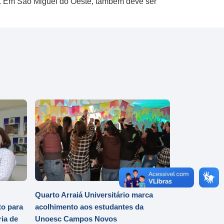
s. Em São Miguel do Oeste, também deve ser
Quarto Arraiá Universitário marca
o para
acolhimento aos estudantes da
ia de
Unoesc Campos Novos