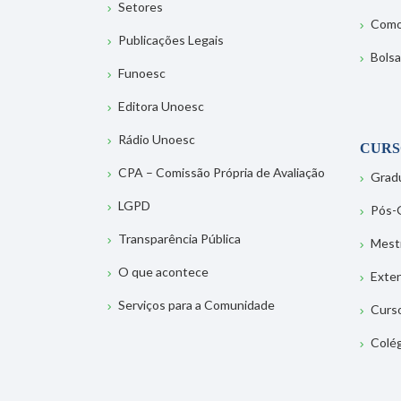
Setores
Como
Publicações Legais
Bolsa
Funoesc
Editora Unoesc
Rádio Unoesc
CURS
CPA – Comissão Própria de Avaliação
Grad
LGPD
Pós-
Transparência Pública
Mest
O que acontece
Exte
Serviços para a Comunidade
Curs
Colé