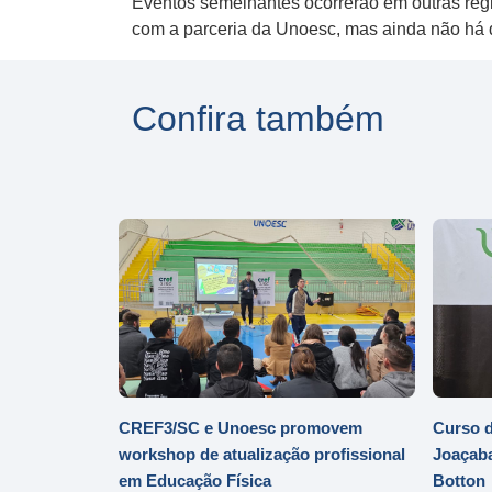
Eventos semelhantes ocorrerão em outras reg
com a parceria da Unoesc, mas ainda não há d
Confira também
CREF3/SC e Unoesc promovem
Curso d
workshop de atualização profissional
Joaçaba
em Educação Física
Botton