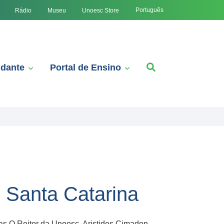
Português
Rádio
Museu
Unoesc Store
udante
Portal de Ensino
 Santa Catarina
s O Reitor da Unoesc, Aristides Cimadon,