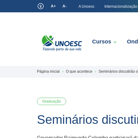
A+
A-
A Unoesc
Internacionalização
Cursos
Ond
Página inicial
O que acontece
Seminários discutirão 
Graduação
Seminários discut
Governador Raimundo Colombo participará das