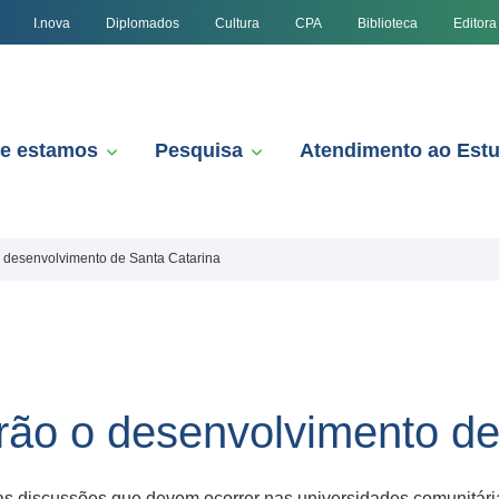
I.nova
Diplomados
Cultura
CPA
Biblioteca
Editora
e estamos
Pesquisa
Atendimento ao Est
o desenvolvimento de Santa Catarina
irão o desenvolvimento de
 discussões que devem ocorrer nas universidades comunitária