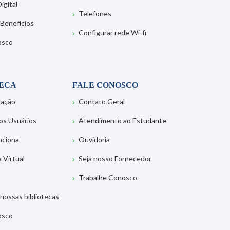
igital
Telefones
 Benefícios
Configurar rede Wi-fi
osco
TECA
FALE CONOSCO
tação
Contato Geral
os Usuários
Atendimento ao Estudante
nciona
Ouvidoria
a Virtual
Seja nosso Fornecedor
Trabalhe Conosco
nossas bibliotecas
osco