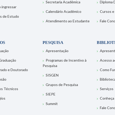
Secretaria Acadêmica
Diploma D
 ingressar
Calendário Acadêmico
Cursos e
s de Estudo
Atendimento ao Estudante
Fale Con
OS
PESQUISA
BIBLIO
uação
Apresentação
Apresen
Graduação
Programas de Incentivo à
Acesso a
Pesquisa
rado e Doutorado
Como Fu
SISGEN
nsão
Bibliotec
Grupos de Pesquisa
os Técnicos
Serviços
SIEPE
gios
Conheça 
Summit
Fale Con