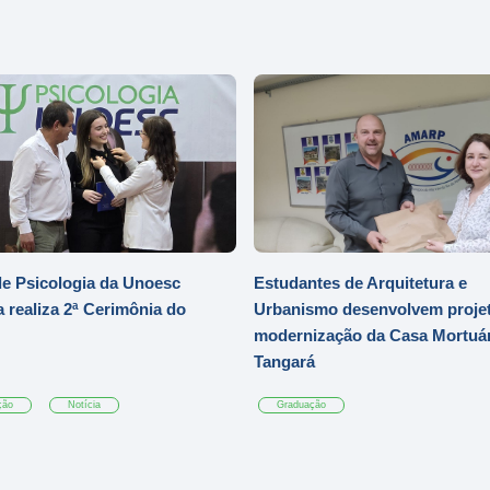
e Psicologia da Unoesc
Estudantes de Arquitetura e
 realiza 2ª Cerimônia do
Urbanismo desenvolvem projet
modernização da Casa Mortuár
Tangará
ção
Notícia
Graduação