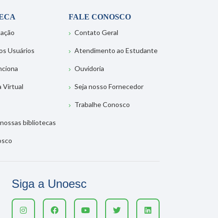
TECA
FALE CONOSCO
tação
Contato Geral
os Usuários
Atendimento ao Estudante
nciona
Ouvidoria
a Virtual
Seja nosso Fornecedor
Trabalhe Conosco
nossas bibliotecas
osco
Siga a Unoesc