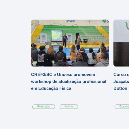
CREF3/SC e Unoesc promovem
Curso d
workshop de atualização profissional
Joaçaba
em Educação Física
Botton
Graduação
Notícia
Gradua