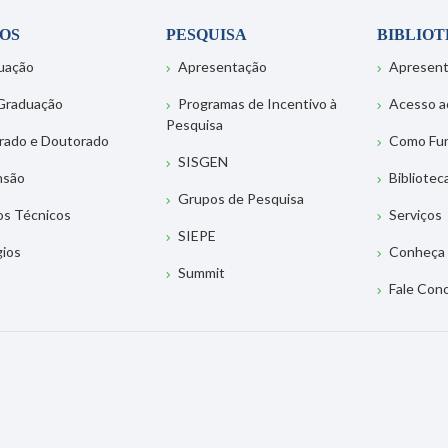
OS
PESQUISA
BIBLIO
uação
Apresentação
Apresen
Graduação
Programas de Incentivo à
Acesso a
Pesquisa
rado e Doutorado
Como Fu
SISGEN
nsão
Bibliotec
Grupos de Pesquisa
os Técnicos
Serviços
SIEPE
gios
Conheça 
Summit
Fale Con