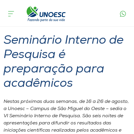
Página
O que
Seminário Interno de Pesquisa é preparação
inicial
acontece
para acadêmicos
Cursos
Graduação
Onde estamos
Seminário Interno de
Pesquisa
Pesquisa é
preparação para
Atendimento ao Estudante
acadêmicos
Portal de Ensino
Nestas próximas duas semanas, de 16 a 26 de agosto,
A
a Unoesc – Campus de São Miguel do Oeste – sedia o
Unoesc
VI Seminário Interno de Pesquisa. São seis noites de
apresentações para difundir os resultados das
Internacionalização
iniciações científicas realizadas pelos acadêmicos e