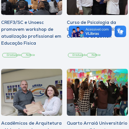
CREF3/SC e Unoesc
Curso de Psicologia da
promovem workshop de
Unoesc Joaçaba realiza 2ª
atualização profissional em
Cerimônia do Botton
Educação Física
Graduação
Notícia
Graduação
Notícia
Acadêmicos de Arquitetura
Quarto Arraiá Universitário