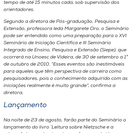
Museu
tempo de até 15 minutos cada, sob supervisão dos
orientadores.
Unoesc
Segundo a diretora de Pós-graduação, Pesquisa e
Store
Extensão, professora Ieda Margarete Oro, o Seminário
pode ser entendido como uma preparação para o XVI
Seminário de Iniciação Científica e III Seminário
Integrado de Ensino, Pesquisa e Extensão (Siepe), que
Selecione
ocorrerá na Unoesc de Videira, de 30 de setembro a 1°
o idioma
de outubro de 2010. “Esses eventos são inestimáveis
para aqueles que têm perspectiva de carreira como
pesquisadores, pois o conhecimento adquirido com as
iniciações realmente é muito grande”, confirma a
A+
diretora.
A-
Lançamento
Na noite de 23 de agosto, farão parte do Seminário o
lançamento do livro ‘Leitura sobre Nietzsche e a