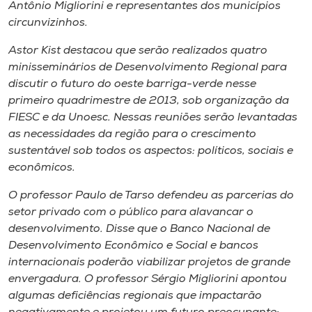
Museu
Antônio Migliorini e representantes dos municípios
circunvizinhos.
Unoesc
Astor Kist destacou que serão realizados quatro
Store
minisseminários de Desenvolvimento Regional para
discutir o futuro do oeste barriga-verde nesse
primeiro quadrimestre de 2013, sob organização da
FIESC e da Unoesc. Nessas reuniões serão levantadas
Selecione
as necessidades da região para o crescimento
o idioma
sustentável sob todos os aspectos: políticos, sociais e
econômicos.
O professor Paulo de Tarso defendeu as parcerias do
A+
setor privado com o público para alavancar o
A-
desenvolvimento. Disse que o Banco Nacional de
Desenvolvimento Econômico e Social e bancos
internacionais poderão viabilizar projetos de grande
envergadura. O professor Sérgio Migliorini apontou
algumas deficiências regionais que impactarão