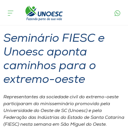
Página
O que
Seminário FIESC e Unoesc aponta caminhos
inicial
acontece
para o extremo-oeste
Cursos
Graduação
São Miguel do Oeste
Onde estamos
Seminário FIESC e
Pesquisa
Unoesc aponta
caminhos para o
Atendimento ao Estudante
extremo-oeste
Portal de Ensino
Representantes da sociedade civil do extremo-oeste
A
participaram do minisseminário promovido pela
Unoesc
Universidade do Oeste de SC (Unoesc) e pela
Federação das Indústrias do Estado de Santa Catarina
Internacionalização
(FIESC) nesta semana em São Miguel do Oeste.