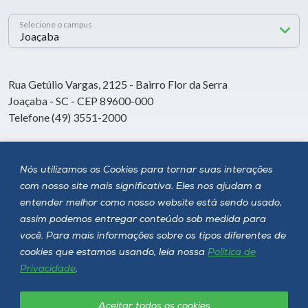
Selecione o campus
Rua Getúlio Vargas, 2125 - Bairro Flor da Serra
Joaçaba - SC - CEP 89600-000
Telefone (49) 3551-2000
Siga a Unoesc
Nós utilizamos os Cookies para tornar suas interações
com nosso site mais significativa. Eles nos ajudam a
entender melhor como nosso website está sendo usado,
assim podemos entregar conteúdo sob medida para
você. Para mais informações sobre os tipos diferentes de
cookies que estamos usando, leia nossa
Política de
Privacidade
.
Aceitar todos os cookies