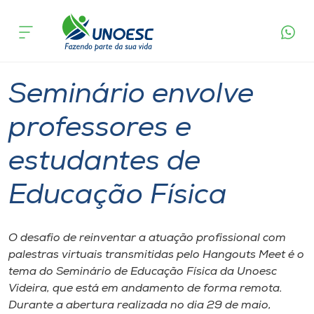
Página
O que
Seminário envolve professores e estudantes
inicial
acontece
de Educação Física
Cursos
Graduação
Seminário
Videira
Onde estamos
Seminário envolve
Pesquisa
professores e
estudantes de
Atendimento ao Estudante
Educação Física
Portal de Ensino
O desafio de reinventar a atuação profissional com
A
palestras virtuais transmitidas pelo Hangouts Meet é o
Unoesc
tema do Seminário de Educação Física da Unoesc
Videira, que está em andamento de forma remota.
Internacionalização
Durante a abertura realizada no dia 29 de maio,