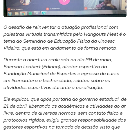
Museu
Unoesc
Store
O desafio de reinventar a atuação profissional com
palestras virtuais transmitidas pelo
Hangouts Meet
é o
tema do Seminário de Educação Física da Unoesc
Videira, que está em andamento de forma remota.
Selecione
o idioma
Durante a abertura realizada no dia 29 de maio,
Ederson Leobert (Edinho), diretor esportivo da
Fundação Municipal de Esportes e egresso do curso
em licenciatura e bacharelado, relatou sobre as
A+
atividades esportivas durante a paralisação.
A-
Ele explicou que após portaria do governo estadual, de
21 de abril, liberando as acadêmicas e atividades ao ar
livre, dentro de diversas normas, sem contato físico e
protocolos rígidos, exigiu grande responsabilidade dos
gestores esportivos na tomada de decisão visto que