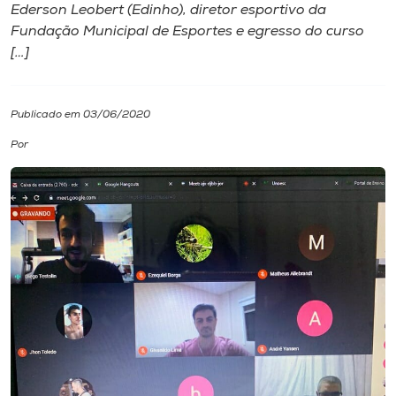
Ederson Leobert (Edinho), diretor esportivo da
Fundação Municipal de Esportes e egresso do curso
I.nova
[…]
Diplomados
Publicado em 03/06/2020
Cultura
Por
CPA
Biblioteca
Editora
Rádio