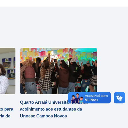
Quarto Arraiá Universitário marca
o para
acolhimento aos estudantes da
ia de
Unoesc Campos Novos