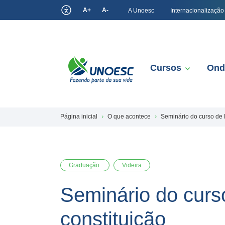
A+
A-
A Unoesc
Internacionalização
Cursos
Ond
Página inicial
O que acontece
Seminário do curso de D
Graduação
Videira
Seminário do curso
constituição