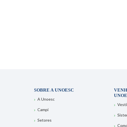
SOBRE A UNOESC
VENH
UNOE
A Unoesc
Vesti
Campi
Sist
Setores
Como