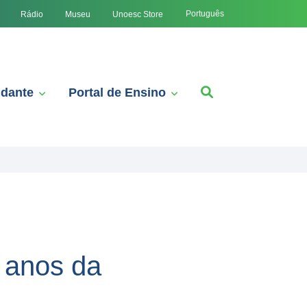
Português
Rádio
Museu
Unoesc Store
udante
Portal de Ensino
5 anos da