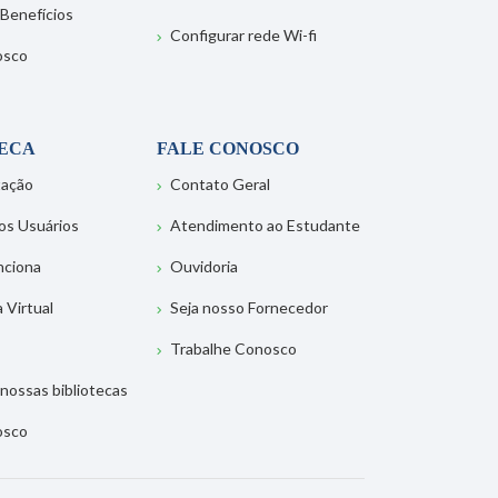
 Benefícios
Configurar rede Wi-fi
osco
TECA
FALE CONOSCO
tação
Contato Geral
os Usuários
Atendimento ao Estudante
nciona
Ouvidoria
a Virtual
Seja nosso Fornecedor
Trabalhe Conosco
nossas bibliotecas
osco