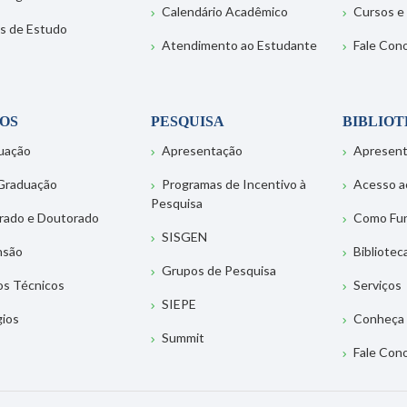
Calendário Acadêmico
Cursos e
s de Estudo
Atendimento ao Estudante
Fale Con
OS
PESQUISA
BIBLIO
uação
Apresentação
Apresen
Graduação
Programas de Incentivo à
Acesso a
Pesquisa
rado e Doutorado
Como Fu
SISGEN
nsão
Bibliotec
Grupos de Pesquisa
os Técnicos
Serviços
SIEPE
gios
Conheça 
Summit
Fale Con