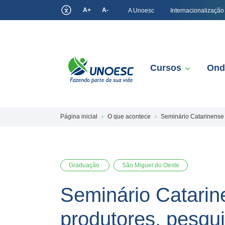
A+
A-
A Unoesc
Internacionalização
Cursos
Ond
Página inicial
O que acontece
Seminário Catarinense
Graduação
São Miguel do Oeste
Seminário Catarin
produtores, pesqu