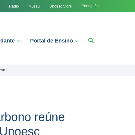
Português
Rádio
Museu
Unoesc Store
udante
Portal de Ensino
esc
arbono reúne
 Unoesc