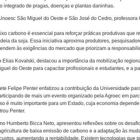
jo integrado de pragas, doenças e plantas daninhas.
noesc São Miguel do Oeste e São José do Cedro, professora Cl
xo carbono é essencial para reforçar práticas produtivas que 
adeia da soja. Essa iniciativa aproxima produtores, pesquisad
atendem às exigências do mercado que priorizam a responsabil
Elias Kovalski, destacou a importância da mobilização regiona
guel do Oeste para capacitar profissionais e estudantes, e a p
 Felipe Penter enfatizou a contribuição da Universidade para 
ticipando de mais um evento organizado pela Agroec em parce
 é muito importante para um Estado, cuja economia depende for
rou Penter.
mo Humberto Bicca Neto, apresentou reflexões sobre os desafios
agricultura de baixa emissão de carbono e a adaptação às mud
r custos, aumentando a rentabilidade. Existem tecnologias que 