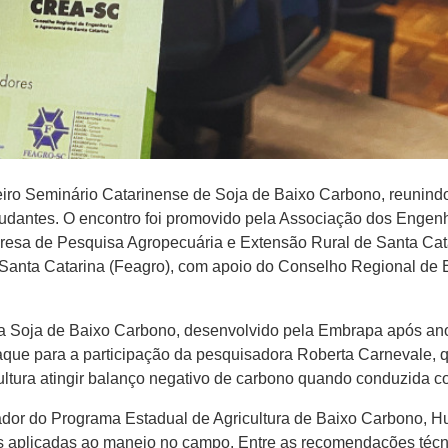
ro Seminário Catarinense de Soja de Baixo Carbono, reunindo 
studantes. O encontro foi promovido pela Associação dos Enge
resa de Pesquisa Agropecuária e Extensão Rural de Santa Cat
anta Catarina (Feagro), com apoio do Conselho Regional de 
ma Soja de Baixo Carbono, desenvolvido pela Embrapa após a
aque para a participação da pesquisadora Roberta Carnevale, 
ultura atingir balanço negativo de carbono quando conduzida con
or do Programa Estadual de Agricultura de Baixo Carbono, Hu
aplicadas ao manejo no campo. Entre as recomendações técnica