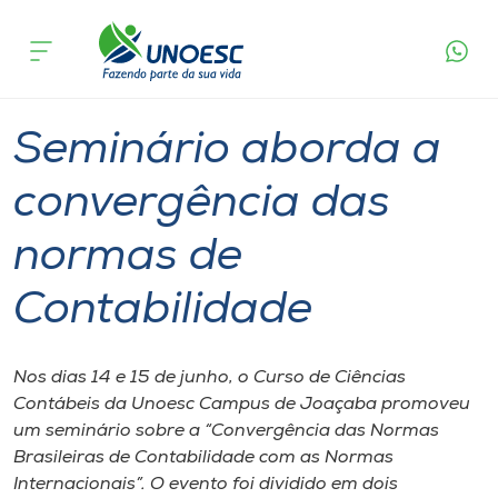
Página
O que
Seminário aborda a convergência das
inicial
acontece
normas de Contabilidade
Cursos
Graduação
Joaçaba
Onde estamos
Seminário aborda a
Pesquisa
convergência das
normas de
Atendimento ao Estudante
Contabilidade
Portal de Ensino
Nos dias 14 e 15 de junho, o Curso de Ciências
A
Contábeis da Unoesc Campus de Joaçaba promoveu
Unoesc
um seminário sobre a “Convergência das Normas
Brasileiras de Contabilidade com as Normas
Internacionalização
Internacionais”. O evento foi dividido em dois