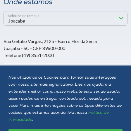
Onde estamos
Selecione o campus
Rua Getúlio Vargas, 2125 - Bairro Flor da Serra
Joaçaba - SC - CEP 89600-000
Telefone (49) 3551-2000
Siga a Unoesc
Nós utilizamos os Cookies para tornar suas interações
com nosso site mais significativa. Eles nos ajudam a
entender melhor como nosso website está sendo usado,
assim podemos entregar conteúdo sob medida para
você. Para mais informações sobre os tipos diferentes de
cookies que estamos usando, leia nossa
Política de
Privacidade
.