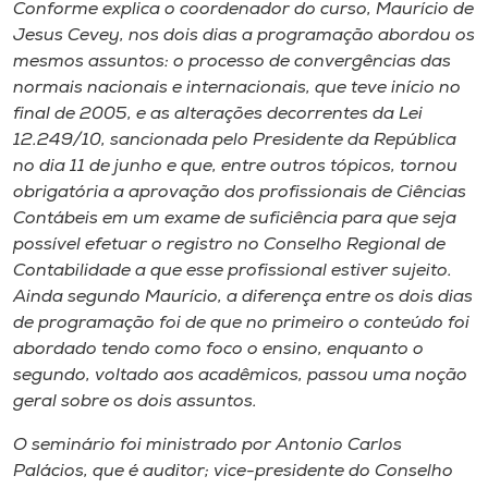
Museu
Conforme explica o coordenador do curso, Maurício de
Jesus Cevey, nos dois dias a programação abordou os
mesmos assuntos: o processo de convergências das
Unoesc
normais nacionais e internacionais, que teve início no
Store
final de 2005, e as alterações decorrentes da Lei
12.249/10, sancionada pelo Presidente da República
no dia 11 de junho e que, entre outros tópicos, tornou
obrigatória a aprovação dos profissionais de Ciências
Selecione
Contábeis em um exame de suficiência para que seja
o idioma
possível efetuar o registro no Conselho Regional de
Contabilidade a que esse profissional estiver sujeito.
Ainda segundo Maurício, a diferença entre os dois dias
A+
de programação foi de que no primeiro o conteúdo foi
A-
abordado tendo como foco o ensino, enquanto o
segundo, voltado aos acadêmicos, passou uma noção
geral sobre os dois assuntos.
O seminário foi ministrado por Antonio Carlos
Palácios, que é auditor; vice-presidente do Conselho