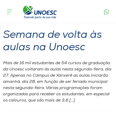
Página
O que
Semana de volta às aulas na
inicial
acontece
Unoesc
Cursos
Graduação
Onde estamos
Semana de volta às
Pesquisa
aulas na Unoesc
Atendimento ao Estudante
Mais de 16 mil estudantes de 54 cursos de graduação
da Unoesc voltaram às aulas nesta segunda-feira, dia
Portal de Ensino
27. Apenas no Campus de Xanxerê as aulas iniciarão
amanhã, dia 28, em função de ser feriado municipal
nesta segunda-feira. Várias programações foram
A
organizadas para receber os estudantes, em especial
Unoesc
os calouros, que são mais de 3,6 […]
Internacionalização