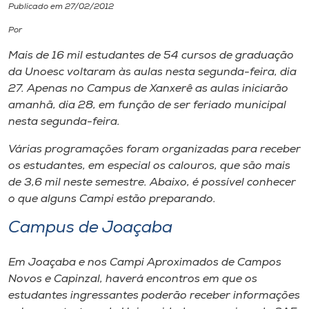
Publicado em 27/02/2012
I.nova
Por
Mais de 16 mil estudantes de 54 cursos de graduação
Diplomados
da Unoesc voltaram às aulas nesta segunda-feira, dia
27. Apenas no Campus de Xanxerê as aulas iniciarão
amanhã, dia 28, em função de ser feriado municipal
Cultura
nesta segunda-feira.
Várias programações foram organizadas para receber
CPA
os estudantes, em especial os calouros, que são mais
de 3,6 mil neste semestre. Abaixo, é possível conhecer
Biblioteca
o que alguns Campi estão preparando.
Campus de Joaçaba
Editora
Em Joaçaba e nos Campi Aproximados de Campos
Rádio
Novos e Capinzal, haverá encontros em que os
estudantes ingressantes poderão receber informações