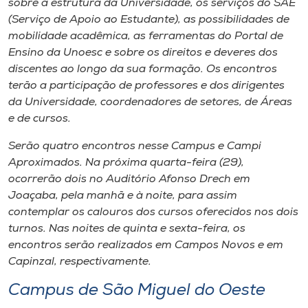
sobre a estrutura da Universidade, os serviços do SAE
Museu
(Serviço de Apoio ao Estudante), as possibilidades de
mobilidade acadêmica, as ferramentas do Portal de
Unoesc
Ensino da Unoesc e sobre os direitos e deveres dos
Store
discentes ao longo da sua formação. Os encontros
terão a participação de professores e dos dirigentes
da Universidade, coordenadores de setores, de Áreas
e de cursos.
Selecione
o idioma
Serão quatro encontros nesse Campus e Campi
Aproximados. Na próxima quarta-feira (29),
ocorrerão dois no Auditório Afonso Drech em
Joaçaba, pela manhã e à noite, para assim
A+
contemplar os calouros dos cursos oferecidos nos dois
A-
turnos. Nas noites de quinta e sexta-feira, os
encontros serão realizados em Campos Novos e em
Capinzal, respectivamente.
Campus de São Miguel do Oeste