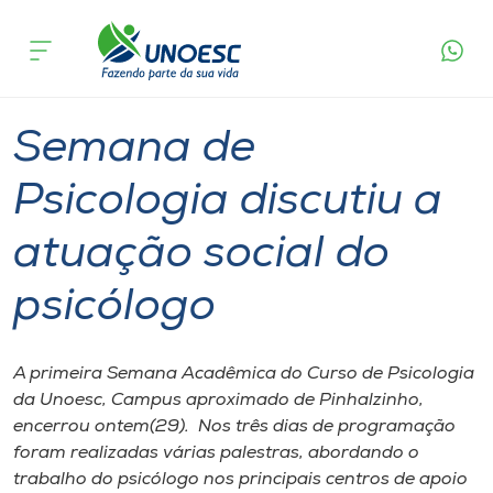
Página
O que
Semana de Psicologia discutiu a atuação
inicial
acontece
social do psicólogo
Cursos
Graduação
Pinhalzinho
Onde estamos
Semana de
Pesquisa
Psicologia discutiu a
atuação social do
Atendimento ao Estudante
psicólogo
Portal de Ensino
A primeira Semana Acadêmica do Curso de Psicologia
A
da Unoesc, Campus aproximado de Pinhalzinho,
Unoesc
encerrou ontem(29). Nos três dias de programação
foram realizadas várias palestras, abordando o
Internacionalização
trabalho do psicólogo nos principais centros de apoio