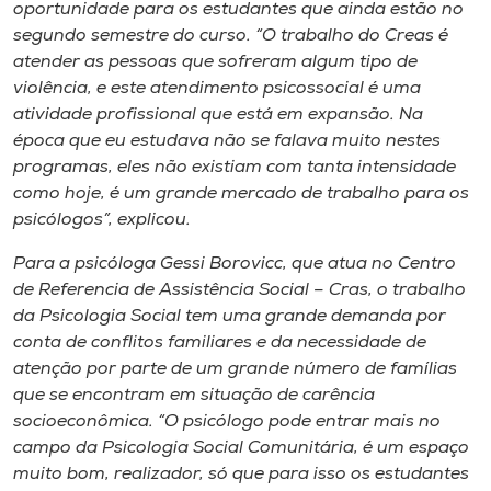
Museu
oportunidade para os estudantes que ainda estão no
segundo semestre do curso. “O trabalho do Creas é
atender as pessoas que sofreram algum tipo de
Unoesc
violência, e este atendimento psicossocial é uma
Store
atividade profissional que está em expansão. Na
época que eu estudava não se falava muito nestes
programas, eles não existiam com tanta intensidade
como hoje, é um grande mercado de trabalho para os
Selecione
psicólogos”, explicou.
o idioma
Para a psicóloga Gessi Borovicc, que atua no Centro
de Referencia de Assistência Social – Cras, o trabalho
da Psicologia Social tem uma grande demanda por
A+
conta de conflitos familiares e da necessidade de
A-
atenção por parte de um grande número de famílias
que se encontram em situação de carência
socioeconômica. “O psicólogo pode entrar mais no
campo da Psicologia Social Comunitária, é um espaço
muito bom, realizador, só que para isso os estudantes