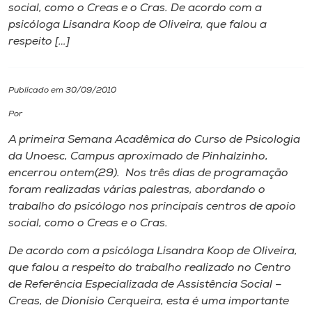
social, como o Creas e o Cras. De acordo com a
psicóloga Lisandra Koop de Oliveira, que falou a
I.nova
respeito […]
Diplomados
Publicado em 30/09/2010
Cultura
Por
A primeira Semana Acadêmica do Curso de Psicologia
CPA
da Unoesc, Campus aproximado de Pinhalzinho,
encerrou ontem(29). Nos três dias de programação
foram realizadas várias palestras, abordando o
Biblioteca
trabalho do psicólogo nos principais centros de apoio
social, como o Creas e o Cras.
Editora
De acordo com a psicóloga Lisandra Koop de Oliveira,
que falou a respeito do trabalho realizado no Centro
Rádio
de Referência Especializada de Assistência Social –
Creas, de Dionísio Cerqueira, esta é uma importante