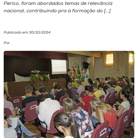
Perico, foram abordados temas de relevância
nacional, contribuindo pra a formação do […]
I.nova
Diplomados
Publicado em 30/10/2014
Por
Cultura
CPA
Biblioteca
Editora
Rádio