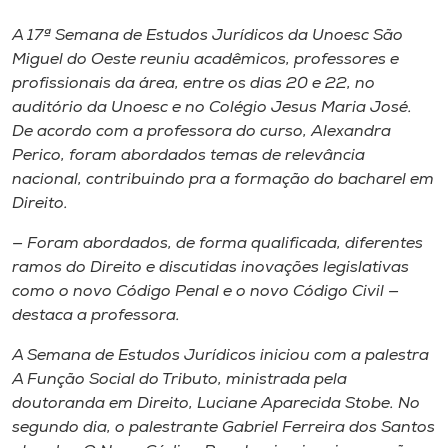
Museu
A 17ª Semana de Estudos Jurídicos da Unoesc São
Miguel do Oeste reuniu acadêmicos, professores e
Unoesc
profissionais da área, entre os dias 20 e 22, no
Store
auditório da Unoesc e no Colégio Jesus Maria José.
De acordo com a professora do curso, Alexandra
Perico, foram abordados temas de relevância
nacional, contribuindo pra a formação do bacharel em
Selecione
Direito.
o idioma
— Foram abordados, de forma qualificada, diferentes
ramos do Direito e discutidas inovações legislativas
como o novo Código Penal e o novo Código Civil —
A+
destaca a professora.
A-
A Semana de Estudos Jurídicos iniciou com a palestra
A Função Social do Tributo
, ministrada pela
doutoranda em Direito, Luciane Aparecida Stobe. No
segundo dia, o palestrante Gabriel Ferreira dos Santos