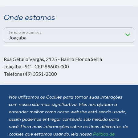
Onde estamos
Selecione o campus
Rua Getúlio Vargas, 2125 - Bairro Flor da Serra
Joaçaba - SC - CEP 89600-000
Telefone (49) 3551-2000
Siga a Unoesc
Nós utilizamos os Cookies para tornar suas interações
com nosso site mais significativa. Eles nos ajudam a
entender melhor como nosso website está sendo usado,
assim podemos entregar conteúdo sob medida para
você. Para mais informações sobre os tipos diferentes de
cookies que estamos usando, leia nossa
Política de