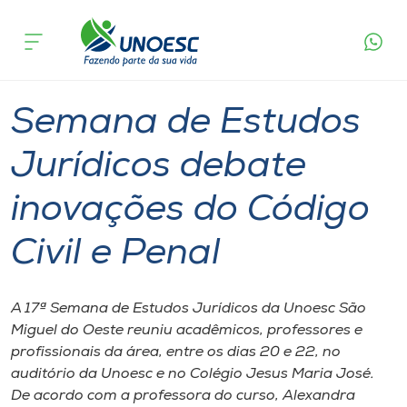
Página
O que
Semana de Estudos Jurídicos debate
inicial
acontece
inovações do Código Civil e Penal
Cursos
Graduação
São Miguel do Oeste
Onde estamos
Semana de Estudos
Pesquisa
Jurídicos debate
inovações do Código
Atendimento ao Estudante
Civil e Penal
Portal de Ensino
A 17ª Semana de Estudos Jurídicos da Unoesc São
A
Miguel do Oeste reuniu acadêmicos, professores e
Unoesc
profissionais da área, entre os dias 20 e 22, no
auditório da Unoesc e no Colégio Jesus Maria José.
Internacionalização
De acordo com a professora do curso, Alexandra