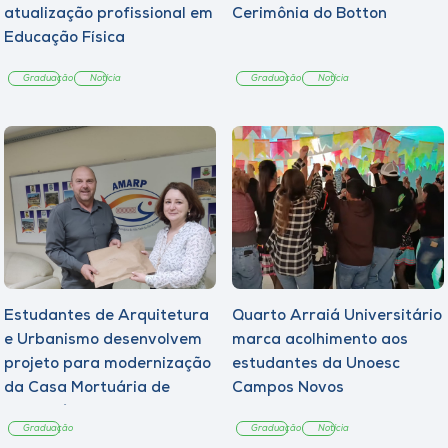
atualização profissional em
Cerimônia do Botton
Educação Física
Graduação
Notícia
Graduação
Notícia
Estudantes de Arquitetura
Quarto Arraiá Universitário
e Urbanismo desenvolvem
marca acolhimento aos
projeto para modernização
estudantes da Unoesc
da Casa Mortuária de
Campos Novos
Tangará
Graduação
Graduação
Notícia