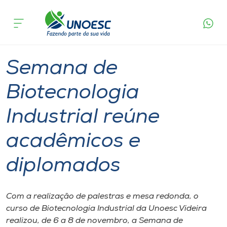
Página
O que
Semana de Biotecnologia Industrial reúne
inicial
acontece
acadêmicos e diplomados
Cursos
Graduação
Fórum
Videira
Onde estamos
Semana de
Pesquisa
Biotecnologia
Industrial reúne
Atendimento ao Estudante
acadêmicos e
Portal de Ensino
diplomados
A
Unoesc
Com a realização de palestras e mesa redonda, o
curso de Biotecnologia Industrial da Unoesc Videira
Internacionalização
realizou, de 6 a 8 de novembro, a Semana de