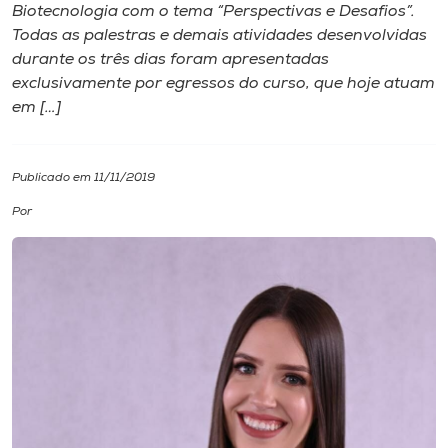
Biotecnologia com o tema “Perspectivas e Desafios”.
Todas as palestras e demais atividades desenvolvidas
I.nova
durante os três dias foram apresentadas
exclusivamente por egressos do curso, que hoje atuam
Diplomados
em […]
Cultura
Publicado em 11/11/2019
Por
CPA
Biblioteca
Editora
Rádio