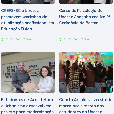
CREF3/SC e Unoesc
Curso de Psicologia da
promovem workshop de
Unoesc Joaçaba realiza 2ª
atualização profissional em
Cerimônia do Botton
Educação Física
Graduação
Notícia
Graduação
Notícia
Estudantes de Arquitetura
Quarto Arraiá Universitário
e Urbanismo desenvolvem
marca acolhimento aos
projeto para modernização
estudantes da Unoesc