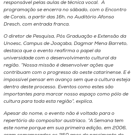
Museu
responsável pelas aulas de técnica vocal. A
programação se encerra no sábado, com o Encontro
de Corais, a partir das 16h, no Auditório Afonso
Unoesc
Dresch, com entrada franca.
Store
O diretor de Pesquisa, Pós Graduação e Extensão da
Unoesc, Campus de Joaçaba, Dagmar Mena Barreto,
destaca que o evento reafirma o papel da
Selecione
universidade com o desenvolvimento cultural da
o idioma
região. “Nossa missão é desenvolver ações que
contribuam com o progresso do oeste catarinense. E é
impossível pensar em avanço sem que a cultura esteja
dentro deste processo. Eventos como estes são
A+
importantes para marcar nosso espaço como pólo de
A-
cultura para toda esta região”, explica.
Apesar do nome, o evento não é voltado para o
repertório do compositor austríaco. “A Semana tem
este nome porque em sua primeira edição, em 2006,