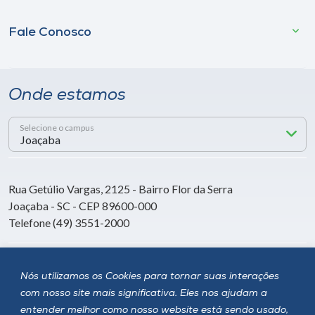
Fale Conosco
Onde estamos
Selecione o campus
Rua Getúlio Vargas, 2125 - Bairro Flor da Serra
Joaçaba - SC - CEP 89600-000
Telefone (49) 3551-2000
Siga a Unoesc
Nós utilizamos os Cookies para tornar suas interações
com nosso site mais significativa. Eles nos ajudam a
entender melhor como nosso website está sendo usado,