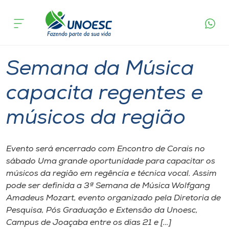
Página
O que
Semana da Música capacita regentes e
inicial
acontece
músicos da região
Cursos
Graduação
Joaçaba
Onde estamos
Semana da Música
Pesquisa
capacita regentes e
músicos da região
Atendimento ao Estudante
Portal de Ensino
Evento será encerrado com Encontro de Corais no
sábado Uma grande oportunidade para capacitar os
músicos da região em regência e técnica vocal. Assim
A
pode ser definida a 3ª Semana de Música Wolfgang
Unoesc
Amadeus Mozart, evento organizado pela Diretoria de
Pesquisa, Pós Graduação e Extensão da Unoesc,
Internacionalização
Campus de Joaçaba entre os dias 21 e […]