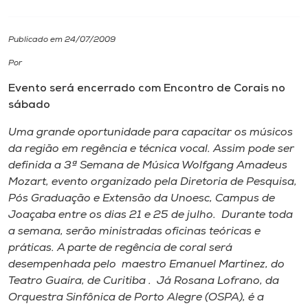
I.nova
Publicado em 24/07/2009
Por
Diplomados
Evento será encerrado com Encontro de Corais no
sábado
Cultura
Uma grande oportunidade para capacitar os músicos
da região em regência e técnica vocal. Assim pode ser
CPA
definida a 3ª Semana de Música Wolfgang Amadeus
Mozart, evento organizado pela Diretoria de Pesquisa,
Biblioteca
Pós Graduação e Extensão da Unoesc, Campus de
Joaçaba entre os dias 21 e 25 de julho. Durante toda
a semana, serão ministradas oficinas teóricas e
Editora
práticas. A parte de regência de coral será
desempenhada pelo maestro Emanuel Martinez, do
Rádio
Teatro Guaíra, de Curitiba . Já Rosana Lofrano, da
Orquestra Sinfônica de Porto Alegre (OSPA), é a