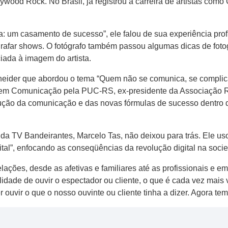
wood Rock. No Brasil, já registrou a carreira de artistas como 
ica: um casamento de sucesso”, ele falou de sua experiência p
ografar shows. O fotógrafo também passou algumas dicas de foto
ciada à imagem do artista.
neider que abordou o tema “Quem não se comunica, se complica
r em Comunicação pela PUC-RS, ex-presidente da Associação
olução da comunicação e das novas fórmulas de sucesso dentro
 TV Bandeirantes, Marcelo Tas, não deixou para trás. Ele uso
digital”, enfocando as conseqüências da revolução digital na so
ações, desde as afetivas e familiares até as profissionais e em
ilidade de ouvir o espectador ou cliente, o que é cada vez mais 
uvir o que o nosso ouvinte ou cliente tinha a dizer. Agora tem