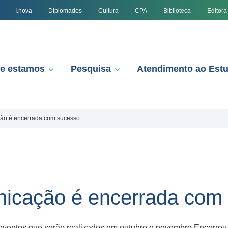
I.nova
Diplomados
Cultura
CPA
Biblioteca
Editora
e estamos
Pesquisa
Atendimento ao Est
o é encerrada com sucesso
cação é encerrada com
entos que serão realizados em outubro e novembro Encerrou n