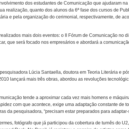
volvimento dos estudantes de Comunicação que ajudaram na re
sua realização, quanto dos alunos da 6ª fase dos cursos de Pu
ária e pela organização do cerimonial, respectivamente, de aco
o realizados mais dois eventos: o II Fórum de Comunicação no d
ar, que será focado nos empresários e abordará a comunicação
squisadora Lúcia Santaella, doutora em Teoria Literária e pós-d
e 2010 lançará mais três obras, abordou as revoluções tecnoló
omunicação tende a aproximar cada vez mais homens e máquina
a rapidez com que acontece, exige uma adaptação constante de 
ras da pesquisadora, “precisam estar preparados para adaptar
rmes, fotógrafo que já participou da cobertura de turnês do U2