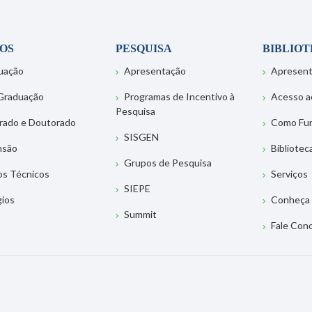
OS
PESQUISA
BIBLIO
uação
Apresentação
Apresen
Graduação
Programas de Incentivo à
Acesso a
Pesquisa
rado e Doutorado
Como Fu
SISGEN
nsão
Bibliotec
Grupos de Pesquisa
os Técnicos
Serviços
SIEPE
gios
Conheça 
Summit
Fale Con