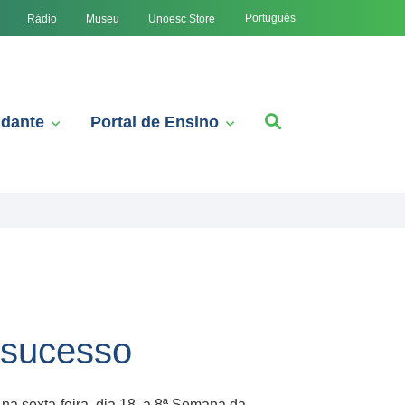
Português
Rádio
Museu
Unoesc Store
udante
Portal de Ensino
 sucesso
a sexta-feira, dia 18, a 8ª Semana da