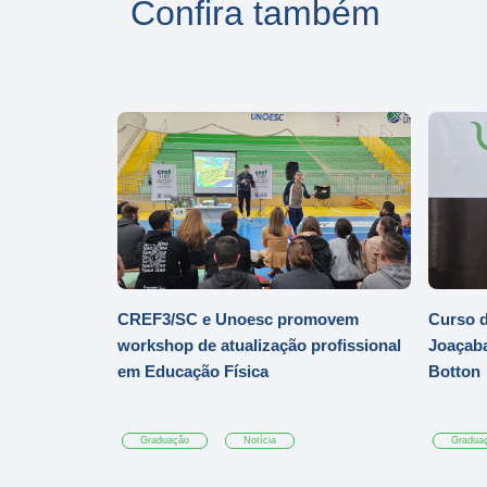
Confira também
CREF3/SC e Unoesc promovem
Curso d
workshop de atualização profissional
Joaçaba
em Educação Física
Botton
Graduação
Notícia
Gradua