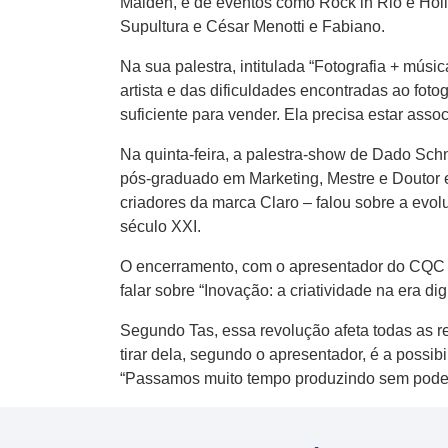
Maiden, e de eventos como Rock in Rio e Holly
Supultura e César Menotti e Fabiano.
Na sua palestra, intitulada “Fotografia + mús
artista e das dificuldades encontradas ao fot
suficiente para vender. Ela precisa estar asso
Na quinta-feira, a palestra-show de Dado Sch
pós-graduado em Marketing, Mestre e Douto
criadores da marca Claro – falou sobre a ev
século XXI.
O encerramento, com o apresentador do CQC da
falar sobre “Inovação: a criatividade na era 
Segundo Tas, essa revolução afeta todas as rel
tirar dela, segundo o apresentador, é a possib
“Passamos muito tempo produzindo sem poder o