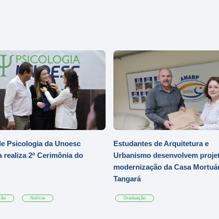
e Psicologia da Unoesc
Estudantes de Arquitetura e
 realiza 2ª Cerimônia do
Urbanismo desenvolvem projet
modernização da Casa Mortuár
Tangará
ção
Notícia
Graduação