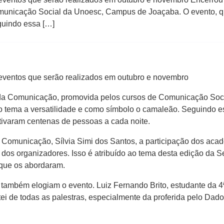
nicação Social da Unoesc, Campus de Joaçaba. O evento, que 
guindo essa […]
ventos que serão realizados em outubro e novembro
na da Comunicação, promovida pelos cursos de Comunicação So
omo tema a versatilidade e como símbolo o camaleão. Seguindo 
ativaram centenas de pessoas a cada noite.
Comunicação, Sílvia Simi dos Santos, a participação dos aca
dos organizadores. Isso é atribuído ao tema desta edição da S
 que os abordaram.
mbém elogiam o evento. Luiz Fernando Brito, estudante da 4ª f
tei de todas as palestras, especialmente da proferida pelo Da