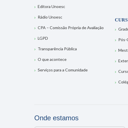
Editora Unoesc
Rádio Unoesc
CURS
CPA – Comissão Própria de Avaliação
Grad
LGPD
Pós-
Transparência Pública
Mest
O que acontece
Exte
Serviços para a Comunidade
Curs
Colé
Onde estamos