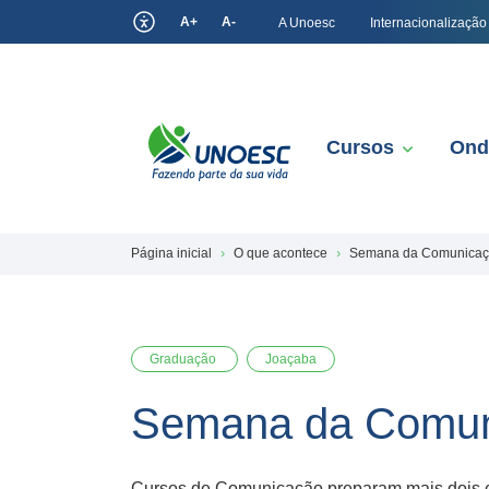
A+
A-
A Unoesc
Internacionalização
Cursos
Ond
Página inicial
O que acontece
Semana da Comunicaçã
Graduação
Joaçaba
Semana da Comuni
Cursos de Comunicação preparam mais dois ev