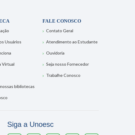
TECA
FALE CONOSCO
tação
Contato Geral
os Usuários
Atendimento ao Estudante
nciona
Ouvidoria
a Virtual
Seja nosso Fornecedor
Trabalhe Conosco
nossas bibliotecas
osco
Siga a Unoesc