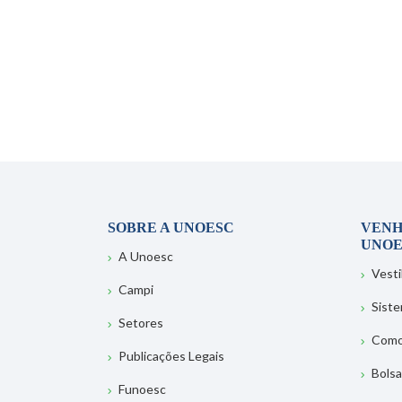
SOBRE A UNOESC
VENH
UNOE
A Unoesc
Vesti
Campi
Sist
Setores
Como
Publicações Legais
Bolsa
Funoesc