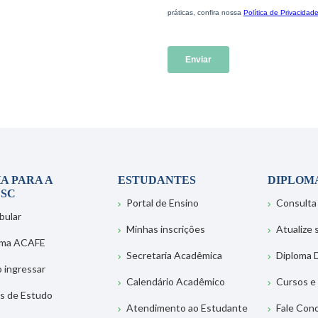
A PARA A
ESTUDANTES
DIPLOM
SC
Portal de Ensino
Consulta
bular
Minhas inscrições
Atualize
ema ACAFE
Secretaria Acadêmica
Diploma D
 ingressar
Calendário Acadêmico
Cursos e
s de Estudo
Atendimento ao Estudante
Fale Con